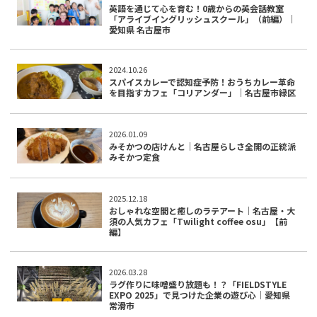
英語を通じて心を育む！0歳からの英会話教室
「アライブイングリッシュスクール」（前編）｜
愛知県 名古屋市
2024.10.26
スパイスカレーで認知症予防！おうちカレー革命
を目指すカフェ「コリアンダー」｜名古屋市緑区
2026.01.09
みそかつの店けんと｜名古屋らしさ全開の正統派
みそかつ定食
2025.12.18
おしゃれな空間と癒しのラテアート｜名古屋・大
須の人気カフェ「Twilight coffee osu」【前
編】
2026.03.28
ラグ作りに味噌盛り放題も！？「FIELDSTYLE
EXPO 2025」で見つけた企業の遊び心｜愛知県
常滑市