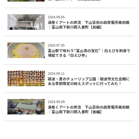
2024.09.05
渦巻くアートの奔流 下山芸術の森発電所美術館
｜富山県下新川郡入善町【前編】
2026.07.05
富山駅で味わう“富山湾の宝石”｜白えびを刺身で
堪能できる「白えび亭」
2024.09.11
砺波・夏のチューリップ公園｜砺波市文化会館に
ある季節限定の映えスポットに行ってみた！
2024.09.09
渦巻くアートの奔流 下山芸術の森発電所美術館
｜富山県下新川郡入善町【後編】