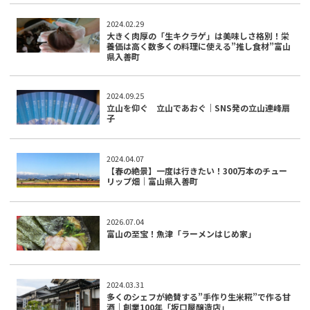
2024.02.29
大きく肉厚の「生キクラゲ」は美味しさ格別！栄
養価は高く数多くの料理に使える”推し食材”富山
県入善町
2024.09.25
立山を仰ぐ 立山であおぐ｜SNS発の立山連峰扇
子
2024.04.07
【春の絶景】一度は行きたい！300万本のチュー
リップ畑｜富山県入善町
2026.07.04
富山の至宝！魚津「ラーメンはじめ家」
2024.03.31
多くのシェフが絶賛する”手作り生米糀”で作る甘
酒｜創業100年「坂口屋醸造店」