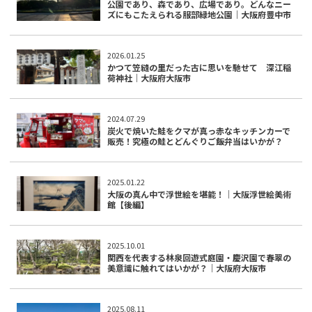
公園であり、森であり、広場であり。どんなニー
ズにもこたえられる服部緑地公園｜大阪府豊中市
2026.01.25
かつて笠縫の里だった古に思いを馳せて 深江稲
荷神社｜大阪府大阪市
2024.07.29
炭火で焼いた鮭をクマが真っ赤なキッチンカーで
販売！究極の鮭とどんぐりご飯弁当はいかが？
2025.01.22
大阪の真ん中で浮世絵を堪能！｜大阪浮世絵美術
館【後編】
2025.10.01
関西を代表する林泉回遊式庭園・慶沢園で春翠の
美意識に触れてはいかが？｜大阪府大阪市
2025.08.11