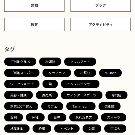
建物
ブック
教育
アクティビティ
タグ
ご当地グルメ
お遍路
ソウルフード
ご当地スーパー
クラファン
お祭り
VTuber
ワークショップ
魚
インフルエンサー
美容・健康
直売所
ウィンタースポーツ
専門店
創業100年越え
カフェ
Tanimachi
美術館
温泉
神社
お寺
隠れた名店
スイーツ
地産地消
絶景
イベント
公園
街ぶら