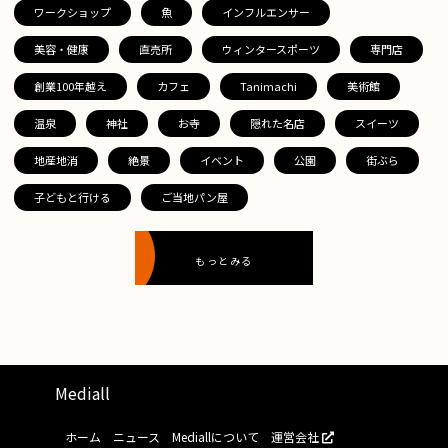
ワークショップ
魚
インフルエンサー
美容・健康
直売所
ウィンタースポーツ
専門店
創業100年越え
カフェ
Tanimachi
美術館
温泉
神社
お寺
隠れた名店
スイーツ
地産地消
絶景
イベント
公園
街ぶら
子どもと行ける
ご当地パン屋
もっとみる
Mediall
ホーム
ニュース
Mediallについて
運営会社