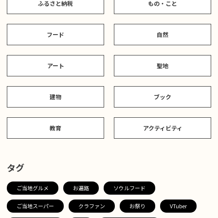
ふるさと納税
もの・こと
フード
自然
アート
聖地
建物
ブック
教育
アクティビティ
タグ
ご当地グルメ
お遍路
ソウルフード
ご当地スーパー
クラファン
お祭り
VTuber