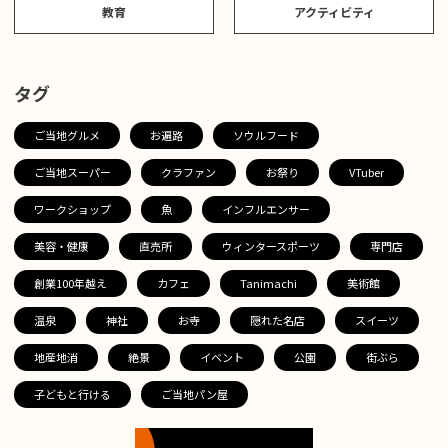
教育
アクティビティ
タグ
ご当地グルメ
お遍路
ソウルフード
ご当地スーパー
クラファン
お祭り
VTuber
ワークショップ
魚
インフルエンサー
美容・健康
直売所
ウィンタースポーツ
専門店
創業100年越え
カフェ
Tanimachi
美術館
温泉
神社
お寺
隠れた名店
スイーツ
地産地消
絶景
イベント
公園
街ぶら
子どもと行ける
ご当地パン屋