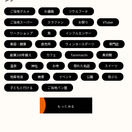
ご当地グルメ
お遍路
ソウルフード
ご当地スーパー
クラファン
お祭り
VTuber
ワークショップ
魚
インフルエンサー
美容・健康
直売所
ウィンタースポーツ
専門店
創業100年越え
カフェ
Tanimachi
美術館
温泉
神社
お寺
隠れた名店
スイーツ
地産地消
絶景
イベント
公園
街ぶら
子どもと行ける
ご当地パン屋
もっとみる