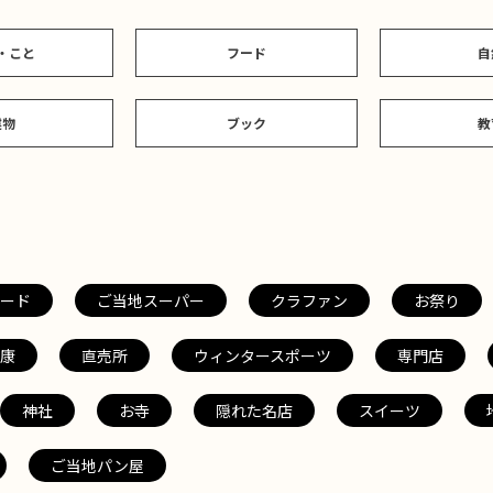
・こと
フード
自
建物
ブック
教
ード
ご当地スーパー
クラファン
お祭り
康
直売所
ウィンタースポーツ
専門店
神社
お寺
隠れた名店
スイーツ
ご当地パン屋