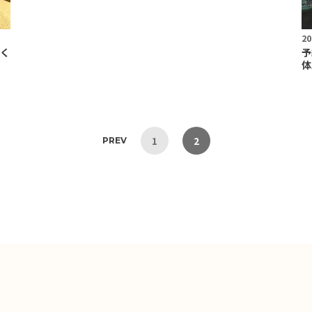
20
く
予
体
1
2
PREV