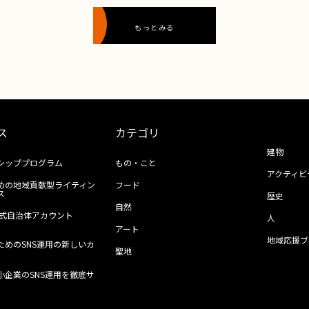
もっとみる
ス
カテゴリ
建物
シッププログラム
もの・こと
アクティビ
めの地域貢献型ライティン
フード
ス
歴史
自然
ll公式自治体アカウント
人
アート
地域応援ブ
ためのSNS運用の新しいカ
聖地
小企業のSNS運用を徹底サ