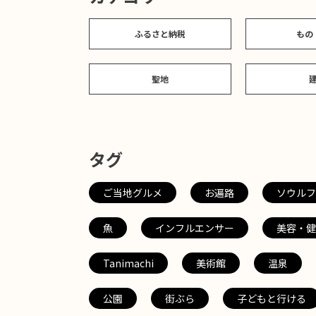
ふるさと納税
もの
聖地
タグ
ご当地グルメ
お遍路
ソウルフ
魚
インフルエンサー
美容・健
Tanimachi
美術館
温泉
公園
街ぶら
子どもと行ける