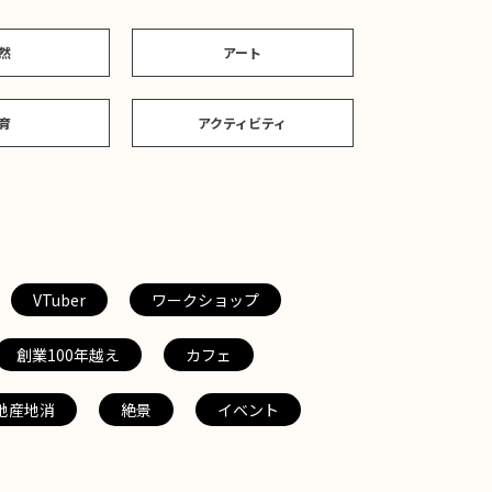
然
アート
育
アクティビティ
VTuber
ワークショップ
創業100年越え
カフェ
地産地消
絶景
イベント