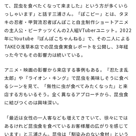
て、昆虫を食べたくなって来ました』という方が多くいら
っしゃいます」と話す三浦さん。「ぽこピー」とは、タヌ
キの忍者・甲賀流忍者ぽんぽこと自主制作ショートアニメ
の主人公・ピーナッツくんの2人組VTuberユニット。2022
年にYoutube 『ぽんぽこちゃんねる』で、その二人による
TAKEO浅草本店での昆虫食実食レポートを公開し、3年経
った今でもその影響力は続いている。
アニメ・映画の影響から来店する事例もある。『忍たま乱
太郎』や『ライオン・キング』で昆虫を美味しそうに食べ
るシーンを見て、「無性に虫が食べてみたくなった」と来
店する方もいるそう。全く異なるアプローチから、昆虫食
に結びつくのは興味深い。
「最近は女性の一人客なども増えてきていて、徐々にでは
あるけれど昆虫食を食べているお客様層の広がりを感じて
います」と三浦さん。昆虫は「馴染みのない食材」という