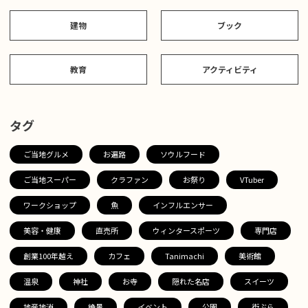
建物
ブック
教育
アクティビティ
タグ
ご当地グルメ
お遍路
ソウルフード
ご当地スーパー
クラファン
お祭り
VTuber
ワークショップ
魚
インフルエンサー
美容・健康
直売所
ウィンタースポーツ
専門店
創業100年越え
カフェ
Tanimachi
美術館
温泉
神社
お寺
隠れた名店
スイーツ
地産地消
絶景
イベント
公園
街ぶら