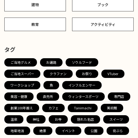
建物
ブック
教育
アクティビティ
タグ
ご当地グルメ
お遍路
ソウルフード
ご当地スーパー
クラファン
お祭り
VTuber
ワークショップ
魚
インフルエンサー
美容・健康
直売所
ウィンタースポーツ
専門店
創業100年越え
カフェ
Tanimachi
美術館
温泉
神社
お寺
隠れた名店
スイーツ
地産地消
絶景
イベント
公園
街ぶら