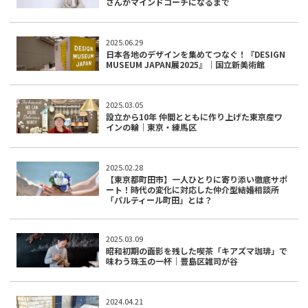
さんがマインドコーチになるまで
2025.06.29
日本各地のデザインを集めてつなぐ！『DESIGN
MUSEUM JAPAN展2025』｜国立新美術館
2025.03.05
設立から10年 仲間とともに作り上げた東京産ワ
インの輪｜東京・練馬区
2025.02.28
【東京都町田市】一人ひとりに寄り添い徹底サポ
ート！時代の変化に対応した仲介型結婚相談所
「パルティール町田」とは？
2025.03.09
昭和初期の面影を残した喫茶「キアズマ珈琲」で
味わう珠玉の一杯｜豊島区雑司が谷
2024.04.21