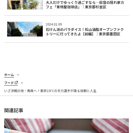
大人だけでゆっくり過ごすなら…荻窪の隠れ家カ
フェ「宵待屋珈琲店」｜東京都杉並区
2024.01.09
石けん派のパラダイス！松山油脂オープンファク
トリーに行ってきたよ【前編】｜東京都墨田区
ホーム
フード
いざ決戦の地・青森へ！東京23FCの主力選手が語る挑戦と人生
関連記事