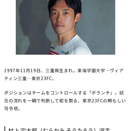
1997年11月19日、三重県生まれ。東海学園大学―ヴィア
ティン三重―東京23FC。
ポジションはチームをコントロールする「ボランチ」。試
合の流れを一瞬で判断して舵を取る、東京23FCの頼もしい
司令塔。
村上 宗太郎（むらかみ そうたろう）選手