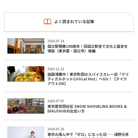
よく読まれている記事
2026.07.14
国立駅開業100周年！旧国立駅舎で文化と歴史を
堪能（東京都・国立市）後編
2023.11.13
話題沸騰中！東京町田のスパイスカレー店「クリ
ティカルホットCritical Hot」へGO！【テイク
アウトOK】
2026.07.07
東京都世田谷区 SNOW SHOVELING BOOKS &
DIALOGUEの出会い方
2026.07.16
東京の真ん中で「ゼロ」になった日──浦野元克