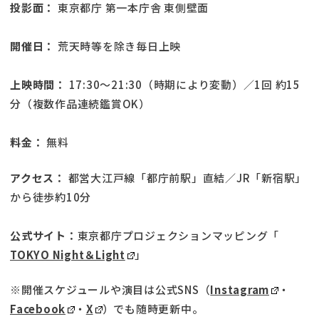
投影面：
東京都庁 第一本庁舎 東側壁面
開催日：
荒天時等を除き毎日上映
上映時間：
17:30～21:30（時期により変動）／1回 約15
分（複数作品連続鑑賞OK）
料金：
無料
アクセス：
都営大江戸線「都庁前駅」直結／JR「新宿駅」
から徒歩約10分
公式サイト：
東京都庁プロジェクションマッピング「
TOKYO Night＆Light
」
※開催スケジュールや演目は公式SNS（
Instagram
・
Facebook
・
X
）でも随時更新中。