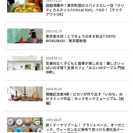
話題沸騰中！東京町田のスパイスカレー店「クリ
ティカルホットCritical Hot」へGO！【テイク
アウトOK】
2025.01.19
東京産木材！とうきょうの木を知るTOKYO
MOKUNAVI｜東京都新宿
2024.03.11
気兼ねなく子どもと食事が楽しめる｜優しさいっ
ぱいの子育て支援カフェ「みらいのテーブル 門前
仲町」
2024.05.26
開館記念第4弾！ピカソが作り出す「いのち」の
セラミック作品｜ヨックモックミュージアム【前
編】
2025.04.07
続くドーナツブーム！ プラントベース、オーガニ
ック、ヴィーガンなど麻布で見つけた進化系ドー