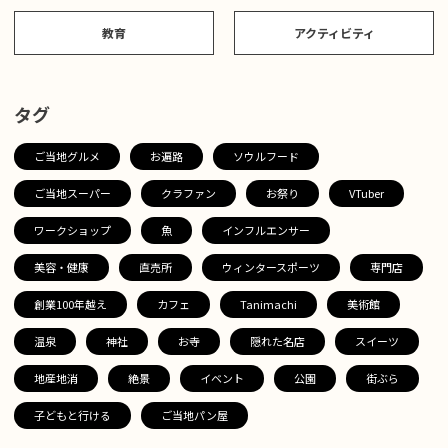
教育
アクティビティ
タグ
ご当地グルメ
お遍路
ソウルフード
ご当地スーパー
クラファン
お祭り
VTuber
ワークショップ
魚
インフルエンサー
美容・健康
直売所
ウィンタースポーツ
専門店
創業100年越え
カフェ
Tanimachi
美術館
温泉
神社
お寺
隠れた名店
スイーツ
地産地消
絶景
イベント
公園
街ぶら
子どもと行ける
ご当地パン屋