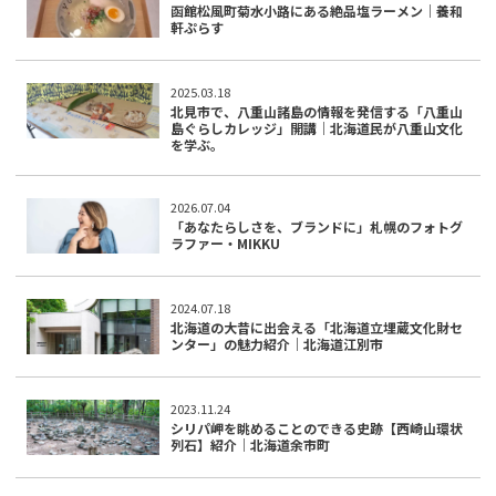
函館松風町菊水小路にある絶品塩ラーメン｜養和
軒ぷらす
2025.03.18
北見市で、八重山諸島の情報を発信する「八重山
島ぐらしカレッジ」開講｜北海道民が八重山文化
を学ぶ。
2026.07.04
「あなたらしさを、ブランドに」札幌のフォトグ
ラファー・MIKKU
2024.07.18
北海道の大昔に出会える「北海道立埋蔵文化財セ
ンター」の魅力紹介｜北海道江別市
2023.11.24
シリパ岬を眺めることのできる史跡【西崎山環状
列石】紹介｜北海道余市町