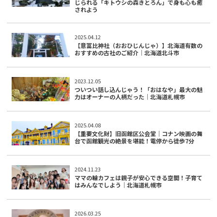
じられる「キトウシの森きとろん」で身も心も癒
されよう
2025.04.12
【意冨比神社（おおひじんじゃ）】北海道有数の
おすすめの古社のご紹介｜北海道北斗市
2023.12.05
ついつい話し込んじゃう！「おはなや」最大の魅
力はオーナーの人柄だった｜北海道札幌市
2025.04.08
【重要文化財】旧函館区公会堂｜コナン映画の舞
台で函館観光の絶景を堪能！電停から徒歩7分
2024.11.23
ママの輪カフェは親子が安心できる空間！子育て
はみんなでしよう｜北海道札幌市
2026.03.25