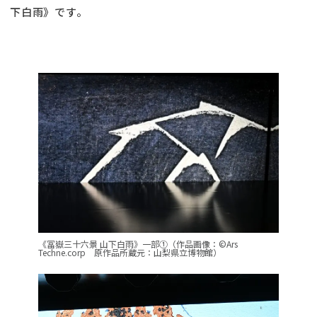
下白雨》です。
《冨嶽三十六景 山下白雨》一部①（作品画像：©Ars
Techne.corp 原作品所蔵元：山梨県立博物館）