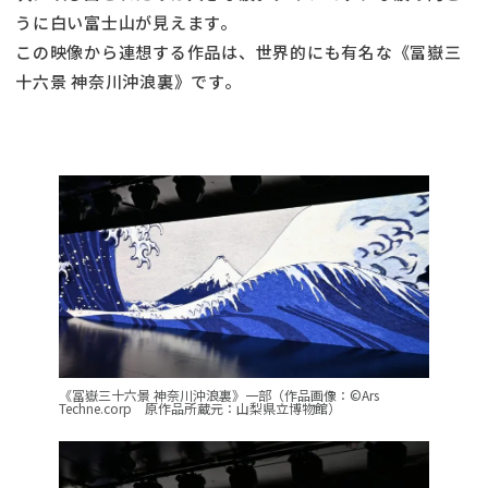
うに白い富士山が見えます。
この映像から連想する作品は、世界的にも有名な《冨嶽三
十六景 神奈川沖浪裏》です。
《冨嶽三十六景 神奈川沖浪裏》一部（作品画像：©Ars
Techne.corp 原作品所蔵元：山梨県立博物館）