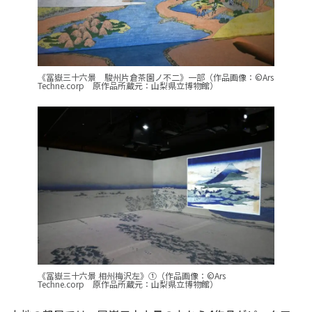
《冨嶽三十六景 駿州片倉茶園ノ不二》一部（作品画像：©Ars
Techne.corp 原作品所蔵元：山梨県立博物館）
《冨嶽三十六景 相州梅沢左》①（作品画像：©Ars
Techne.corp 原作品所蔵元：山梨県立博物館）