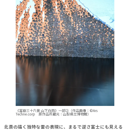
《冨嶽三十六景 山下白雨》一部②（作品画像：©Ars
Techne.corp 原作品所蔵元：山梨県立博物館）
北斎の描く独特な雷の表現に、まるで逆さ富士にも見える