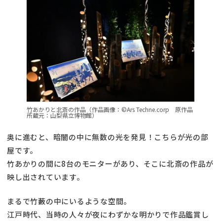
竹あかりと北斎の作品（作品画像：©Ars Techne.corp 原作品
所蔵元：山梨県立博物館）
奥に進むと、暗闇の中に無数の光を発見！こちらが光の部
屋です。
竹あかりの間に8台のモニターがあり、そこに北斎の作品が
映し出されています。
まるで竹藪の中にいるような空間。
江戸時代、当時の人々が夜にわずかな明かりで作品鑑賞し