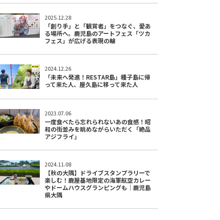
2025.12.28
「創り手」と「観賞者」をつなぐ、愛あ
る場所へ。鹿児島のアートフェス「ツカ
フェス」が広げる表現の輪
2024.12.26
「未来へ発進！RESTAR島」種子島に帰
って来た人、屋久島に移って来た人
2023.07.06
一度食べたら忘れられないあの食感！昭
和の街並みを眺めながらいただく「絶品
アジフライ」
2024.11.08
【秋の大隅】ドライブスタンプラリーで
楽しむ！鹿屋基地限定の海軍航空カレー
やドームハウスグランピングも｜鹿児島
県大隅