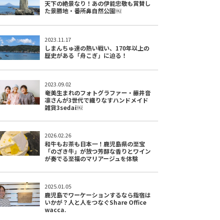
天下の絶景なり！あの伊能忠敬も賞賛し
た景勝地・番所鼻自然公園￼
2023.11.17
しまんちゅ達の熱い戦い、170年以上の
歴史がある「舟こぎ」に迫る！
2023.09.02
奄美生まれのフォトグラファー・藤井音
凛さんが3世代で織りなすハンドメイド
雑貨3sedai￼
2026.02.26
和牛もお茶も日本一！鹿児島県の至宝
「のざき牛」が放つ芳醇な香りとワイン
が奏でる至福のマリアージュを体験
2025.01.05
鹿児島でワーケーションするなら指宿は
いかが？人と人をつなぐShare Office
wacca.