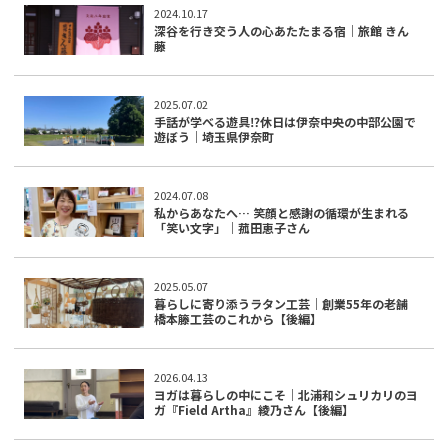
2024.10.17
深谷を行き交う人の心あたたまる宿｜旅館 きん
藤
2025.07.02
手話が学べる遊具⁉︎休日は伊奈中央の中部公園で
遊ぼう｜埼玉県伊奈町
2024.07.08
私からあなたへ… 笑顔と感謝の循環が生まれる
「笑い文字」｜菰田恵子さん
2025.05.07
暮らしに寄り添うラタン工芸｜創業55年の老舗
橋本籐工芸のこれから【後編】
2026.04.13
ヨガは暮らしの中にこそ｜北浦和シュリカリのヨ
ガ『Field Artha』綾乃さん【後編】