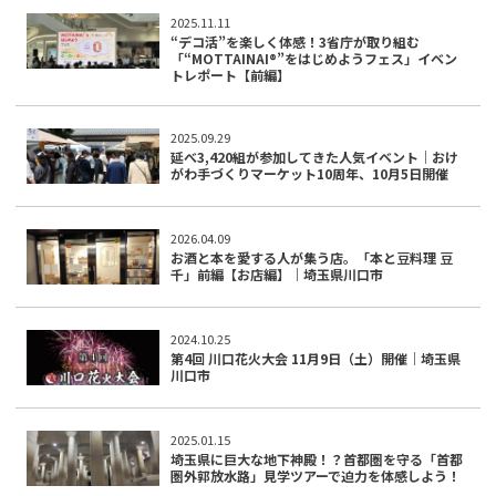
2025.11.11
“デコ活”を楽しく体感！3省庁が取り組む
「“MOTTAINAI®”をはじめようフェス」イベン
トレポート【前編】
2025.09.29
延べ3,420組が参加してきた人気イベント｜おけ
がわ手づくりマーケット10周年、10月5日開催
2026.04.09
お酒と本を愛する人が集う店。「本と豆料理 豆
千」前編【お店編】｜埼玉県川口市
2024.10.25
第4回 川口花火大会 11月9日（土）開催｜埼玉県
川口市
2025.01.15
埼玉県に巨大な地下神殿！？首都圏を守る「首都
圏外郭放水路」見学ツアーで迫力を体感しよう！