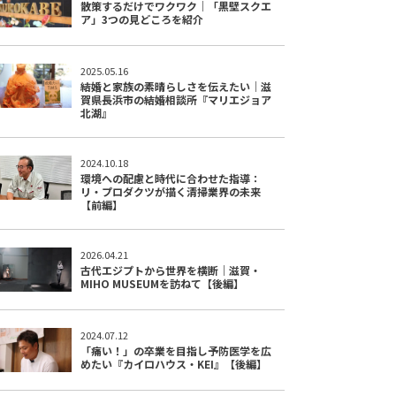
散策するだけでワクワク｜「黒壁スクエ
ア」3つの見どころを紹介
2025.05.16
結婚と家族の素晴らしさを伝えたい｜滋
賀県長浜市の結婚相談所『マリエジョア
北湖』
2024.10.18
環境への配慮と時代に合わせた指導：
リ・プロダクツが描く清掃業界の未来
【前編】
2026.04.21
古代エジプトから世界を横断｜滋賀・
MIHO MUSEUMを訪ねて【後編】
2024.07.12
「痛い！」の卒業を目指し予防医学を広
めたい『カイロハウス・KEI』【後編】