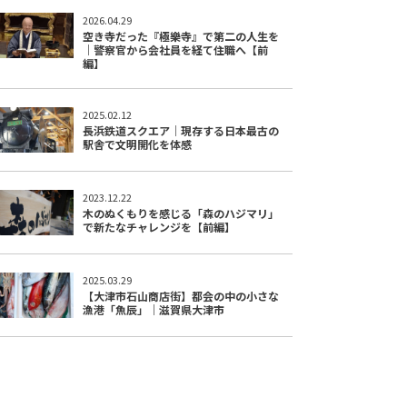
2026.04.29
空き寺だった『極樂寺』で第二の人生を
｜警察官から会社員を経て住職へ【前
編】
2025.02.12
長浜鉄道スクエア｜現存する日本最古の
駅舎で文明開化を体感
2023.12.22
木のぬくもりを感じる「森のハジマリ」
で新たなチャレンジを【前編】
2025.03.29
【大津市石山商店街】都会の中の小さな
漁港「魚辰」｜滋賀県大津市