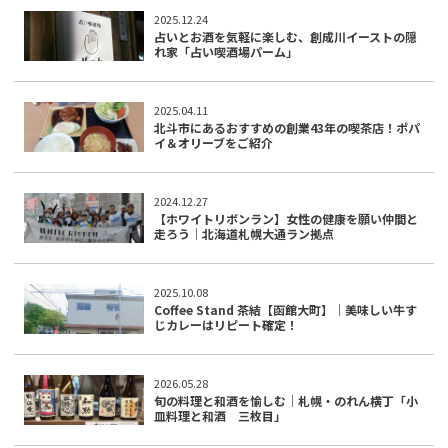
2025.12.24
占いとお酒を気軽に楽しむ、創成川イーストの隠
れ家「占い喫酒場パーム」
2025.04.11
北斗市にあるおすすめの創業43年の喫茶店！ポパ
イ＆オリーブをご紹介
2024.12.27
【ホワイトリボンラン】女性の健康を願い仲間と
走ろう｜北海道札幌大通ラン拠点
2025.10.08
Coffee Stand 茶結【函館大町】｜美味しい牛す
じカレーはリピート確定！
2026.05.28
旬の料理と和酒を愉しむ｜札幌・のれん横丁「小
皿料理と和酒 三枚目」