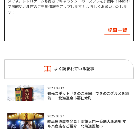
メです。レトロゲームも好きでキャラクターのコスプレを計画中！Mediall
で函館や北斗市のご当地情報をアップします！ よろしくお願いいたしま
す！
記事一覧
よく読まれている記事
2023.09.12
観光スポット「きのこ王国」できのこグルメを堪
能！｜北海道余市郡仁木町
2025.03.27
絶品居酒屋を発見！函館大門一番地大漁酒場 マ
ルハ商店をご紹介｜北海道函館市