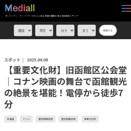
オンリーワン・ナンバーワンがそこにある 応援の循環を作る 地域創生メディア
検索する
スポット |
2025.04.08
【重要文化財】旧函館区公会堂
｜コナン映画の舞台で函館観光
の絶景を堪能！電停から徒歩7
分
北海道
アニメ
歴史的建造物
歴史的建造物
重要文化財