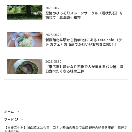
2023.08.28
忍路のひっそりストーンサークル（環状列石）を
訪ねて｜北海道小樽市
2025.06.24
新函館北斗駅から徒歩3分にある tete cafe （テ
テ カフェ）お洒落でかわいいお店をご紹介！
2026.05.30
【帯広市】静かな住宅街で人が集まるパン屋 毎
日食べたくなる味の正体
ホーム
フード
【重要文化財】旧函館区公会堂｜コナン映画の舞台で函館観光の絶景を堪能！電停か
ら徒歩7分