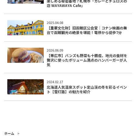
楽しめる秘密基地？札幌市「カレーとチュロスの
店 WAYAWAYA Cafe」
2025.04.08
【重要文化財】旧函館区公会堂｜コナン映画の舞
台で函館観光の絶景を堪能！電停から徒歩7分
2026.06.09
【帯広市】バンズも野菜も十勝産。地元の食材を
贅沢に使ったボリューム満点のハンバーガーが人
気
2024.02.17
北海道人気温泉スポット定山渓の冬を彩るイベン
ト【雪灯路】の魅力を紹介
ホーム