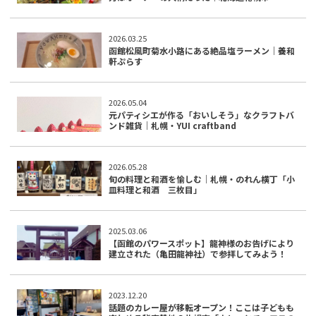
2026.03.25
函館松風町菊水小路にある絶品塩ラーメン｜養和
軒ぷらす
2026.05.04
元パティシエが作る「おいしそう」なクラフトバ
ンド雑貨｜札幌・YUI craftband
2026.05.28
旬の料理と和酒を愉しむ｜札幌・のれん横丁「小
皿料理と和酒 三枚目」
2025.03.06
【函館のパワースポット】龍神様のお告げにより
建立された（亀田龍神社）で参拝してみよう！
2023.12.20
話題のカレー屋が移転オープン！ここは子どもも