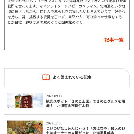
夫婦で50代からフリーランスになり北海道札幌で文工房という記事作成事
務所を営んでます。ママンライター＆パピーカメラマン。北海道という地
域に根ざしながら、住む人や暮らしを応援したいと考えています。好奇心
を持ち、常に挑戦する姿勢を忘れず、自然や人に寄り添った仕事をするこ
とが目標。趣味は道の駅めぐりと図書館めぐり。
記事一覧
よく読まれている記事
2023.09.12
観光スポット「きのこ王国」できのこグルメを堪
能！｜北海道余市郡仁木町
2023.12.05
ついつい話し込んじゃう！「おはなや」最大の魅
力はオーナーの人柄だった｜北海道札幌市