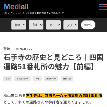
オンリーワン・ナンバーワンがそこにある 応援の循環を作る 地域創生メディア
検索する
聖地 |
2026.03.22
石手寺の歴史と見どころ｜四国
遍路51番札所の魅力【前編】
愛媛
愛媛県松山市
お寺
史跡めぐり
神社仏閣
松山市にある
石手寺は、四国八十八ヶ所霊場の第51番札所
として、多くの遍路さんや参拝者を迎えてきました。