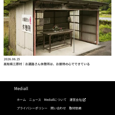
2026.06.25
高知県三原村｜お遍路さん休憩所は、お接待の心でできている
Mediall
ホーム
ニュース
Mediallについて
運営会社
プライバシーポリシー
問い合わせ
取材依頼