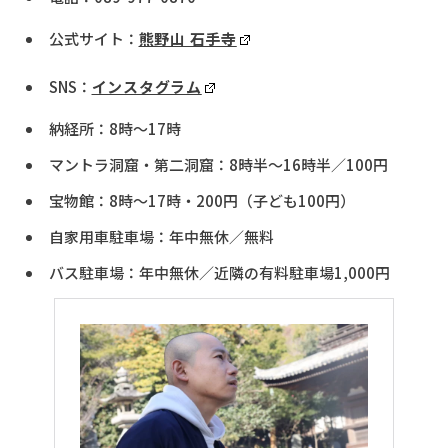
公式サイト：
熊野山 石手寺
SNS：
インスタグラム
納経所：8時〜17時
マントラ洞窟・第二洞窟：8時半～16時半／100円
宝物館：8時～17時・200円（子ども100円）
自家用車駐車場：年中無休／無料
バス駐車場：年中無休／近隣の有料駐車場1,000円