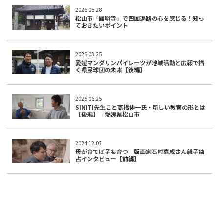
2026.05.28
松山市「圓明寺」で四国遍路の心を感じる！知っ
ておきたいポイント
2026.03.25
愛媛マンダリンパイレーツが地域活動と広報で描
く県民球団の未来【後編】
2025.06.25
SINITI先生こと髙橋伸一氏・新しい教育の形とは
【後編】｜愛媛県松山市
2024.12.03
母が育てば子も育つ｜版画家石村嘉成さん親子独
占インタビュー【前編】