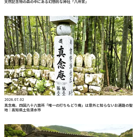
天然記念物の森の中にある幻想的な神社「八所宮」
2026.07.02
真念庵。四国八十八箇所「唯一の打ちもどり庵」は意外と知らないお遍路の聖
地｜高知県土佐清水市