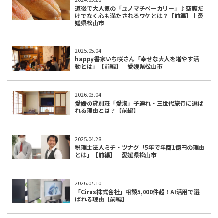
道後で大人気の「ユノマチベーカリー」♪空腹だ
けでなく心も満たされるワケとは？【前編】丨愛
媛県松山市
2025.05.04
happy書家いち咲さん「幸せな大人を増やす活
動とは」【前編】｜愛媛県松山市
2026.03.04
愛媛の貸別荘「愛海」子連れ・三世代旅行に選ば
れる理由とは？【前編】
2025.04.28
税理士法人ミチ・ツナグ「5年で年商1億円の理由
とは」【前編】｜愛媛県松山市
2026.07.10
「Ciras株式会社」相談5,000件超！AI活用で選
ばれる理由【前編】