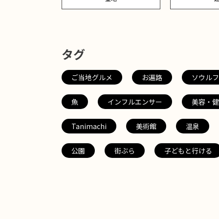
タグ
ご当地グルメ
お遍路
ソウルフ
魚
インフルエンサー
美容・健
Tanimachi
美術館
温泉
公園
街ぶら
子どもと行ける