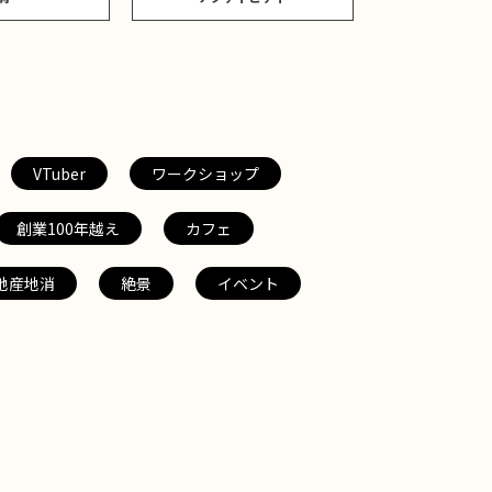
VTuber
ワークショップ
創業100年越え
カフェ
地産地消
絶景
イベント