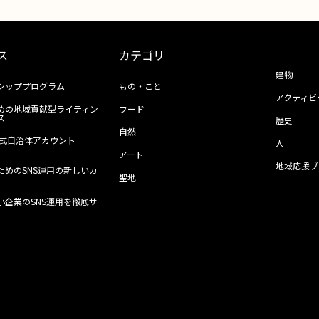
ス
カテゴリ
建物
シッププログラム
もの・こと
アクティビ
めの地域貢献型ライティン
フード
ス
歴史
自然
ll公式自治体アカウント
人
アート
地域応援ブ
ためのSNS運用の新しいカ
聖地
小企業のSNS運用を徹底サ