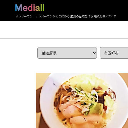
オンリーワン・ナンバーワンがそこにある 応援の循環を作る 地域創生メディア