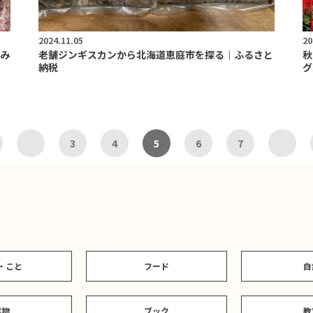
2024.11.05
20
み
老舗ジンギスカンから北海道恵庭市を探る｜ふるさと
秋
納税
グ
3
4
5
6
7
・こと
フード
自
建物
ブック
教