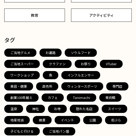
教育
アクティビティ
タグ
ご当地グルメ
お遍路
ソウルフード
ご当地スーパー
クラファン
お祭り
VTuber
ワークショップ
魚
インフルエンサー
美容・健康
直売所
ウィンタースポーツ
専門店
創業100年越え
カフェ
Tanimachi
美術館
温泉
神社
お寺
隠れた名店
スイーツ
地産地消
絶景
イベント
公園
街ぶら
子どもと行ける
ご当地パン屋