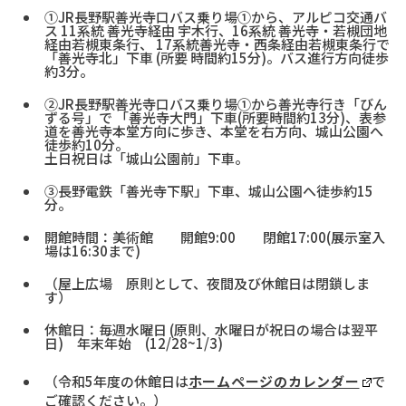
①JR長野駅善光寺口バス乗り場①から、アルピコ交通バ
ス 11系統 善光寺経由 宇木行、16系統 善光寺・若槻団地
経由若槻東条行、 17系統善光寺・西条経由若槻東条行で
「善光寺北」下車 (所要 時間約15分)。バス進行方向徒歩
約3分。
②JR長野駅善光寺口バス乗り場①から善光寺行き「びん
ずる号」で 「善光寺大門」下車(所要時間約13分)、表参
道を善光寺本堂方向に歩き、本堂を右方向、城山公園へ
徒歩約10分。
土日祝日は「城山公園前」下車。
③長野電鉄「善光寺下駅」下車、城山公園へ徒歩約15
分。
開館時間：美術館 開館9:00 閉館17:00(展示室入
場は16:30まで)
（屋上広場 原則として、夜間及び休館日は閉鎖しま
す）
休館日：毎週水曜日 (原則、水曜日が祝日の場合は翌平
日) 年末年始 (12/28~1/3)
（令和5年度の休館日は
ホームページのカレンダー
で
ご確認ください。）