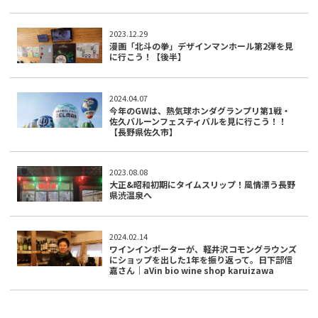
2023.12.29
漫画「北斗の拳」デザインマンホール第2弾を見
に行こう！【後半】
2024.04.07
今年のGWは、熱気球ホンダグランプリ第1戦・
佐久バルーンフェスティバルを見に行こう！！
【長野県佐久市】
2023.08.08
大正&昭和初期にタイムスリップ！風情漂う長野
県渋温泉へ
2024.02.14
ワインインポーターが、軽井沢コモングラウンズ
にショップを出した1年を振り返って。日下部信
嘉さん｜aVin bio wine shop karuizawa