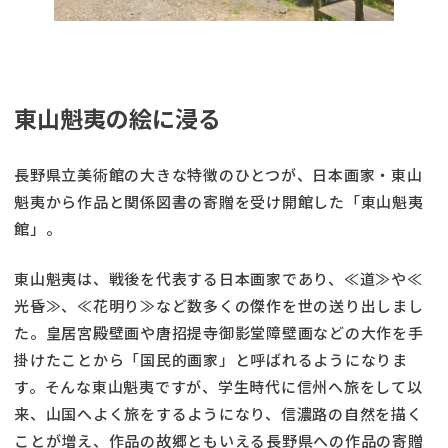
東山魁夷の絵に浸る
長野県立美術館の大きな特徴のひとつが、日本画家・東山
魁夷から作品と関係図書の寄贈を受け開館した「東山魁夷
館」。
東山魁夷は、戦後を代表する日本画家であり、≪道≫や≪
光昏≫、≪花明り≫など数多くの傑作を世の送り出しまし
た。皇居宮殿壁画や唐招提寺御影堂障壁画などの大作を手
掛けたことから「国民的画家」と呼ばれるようになりま
す。そんな東山魁夷ですが、学生時代に信州へ旅をして以
来、山国へよく旅をするようになり、信濃路の自然を描く
ことが増え、作品の故郷ともいえる長野県への作品の寄贈