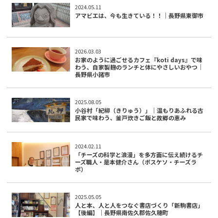
2024.05.11
アマビエは、今も生きている！！｜長野県東御市
2026.03.03
お家のように過ごせるカフェ『koti days』で味
わう、自家製麹のランチと体にやさしいおやつ｜
長野県小諸市
2025.08.05
小谷村「紀柳（きりゅう）」｜温もりあふれる古
民家で味わう、釜戸炊きご飯と故郷の恵み
2024.02.11
「チーズの科学と浪漫」を多方面に伝え続けるチ
ーズ職人・是本健介さん（ボスケソ・チーズラ
ボ）
2025.05.05
人と本、人と人をつなぐ書店づくり「新駒書店」
【後編】｜長野県南佐久郡佐久穂町