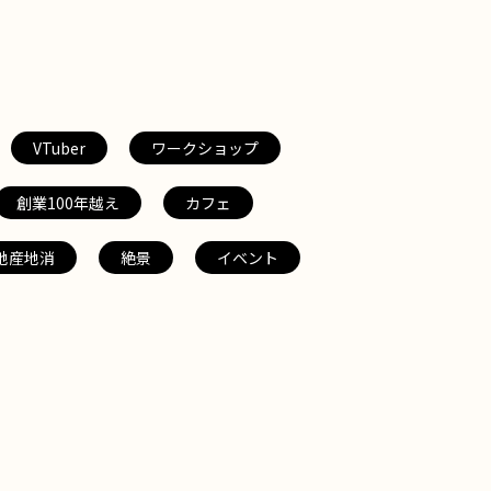
VTuber
ワークショップ
創業100年越え
カフェ
地産地消
絶景
イベント