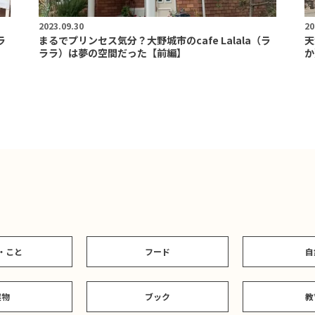
2023.09.30
20
ラ
まるでプリンセス気分？大野城市のcafe Lalala（ラ
天
ララ）は夢の空間だった【前編】
か
・こと
フード
自
建物
ブック
教