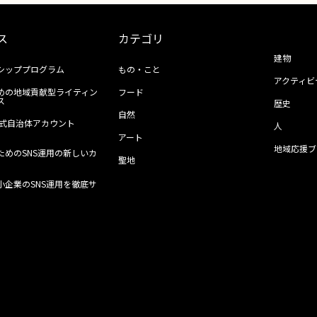
ス
カテゴリ
建物
シッププログラム
もの・こと
アクティビ
めの地域貢献型ライティン
フード
ス
歴史
自然
ll公式自治体アカウント
人
アート
地域応援ブ
ためのSNS運用の新しいカ
聖地
小企業のSNS運用を徹底サ