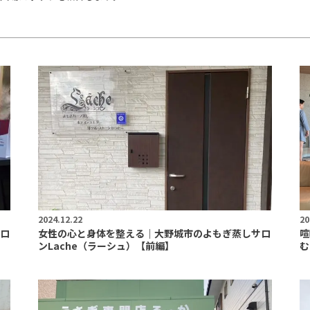
2024.12.22
20
ロ
女性の心と身体を整える｜大野城市のよもぎ蒸しサロ
喧
ンLache（ラーシュ）【前編】
む