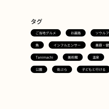
タグ
ご当地グルメ
お遍路
ソウルフ
魚
インフルエンサー
美容・健
Tanimachi
美術館
温泉
公園
街ぶら
子どもと行ける