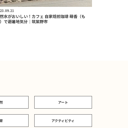
23.09.21
然水がおいしい！カフェ 自家焙煎珈琲 萌香（も
）で避暑地気分｜筑紫野市
然
アート
育
アクティビティ