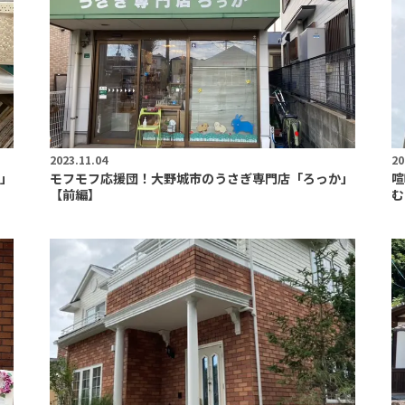
2023.11.04
20
」
モフモフ応援団！大野城市のうさぎ専門店「ろっか」
喧
【前編】
む