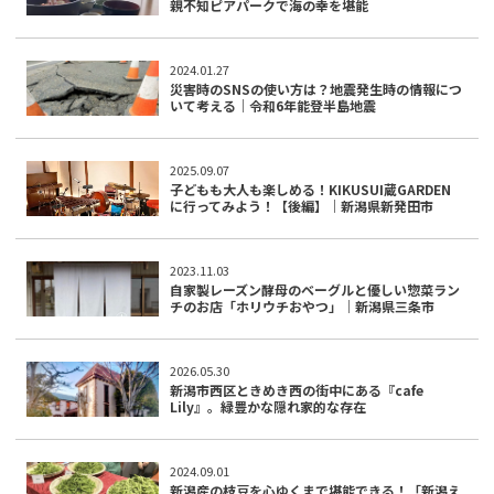
親不知ピアパークで海の幸を堪能
2024.01.27
災害時のSNSの使い方は？地震発生時の情報につ
いて考える｜令和6年能登半島地震
2025.09.07
子どもも大人も楽しめる！KIKUSUI蔵GARDEN
に行ってみよう！【後編】｜新潟県新発田市
2023.11.03
自家製レーズン酵母のベーグルと優しい惣菜ラン
チのお店「ホリウチおやつ」｜新潟県三条市
2026.05.30
新潟市西区ときめき西の街中にある『cafe
Lily』。緑豊かな隠れ家的な存在
2024.09.01
新潟産の枝豆を心ゆくまで堪能できる！「新潟え