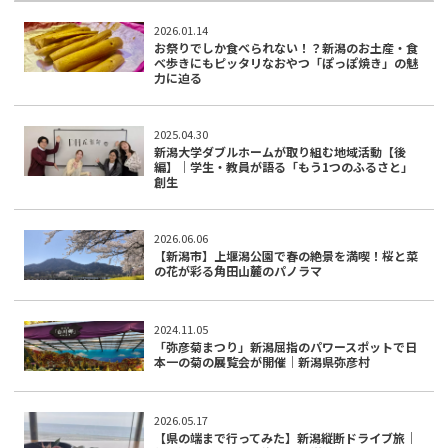
2026.01.14
お祭りでしか食べられない！？新潟のお土産・食
べ歩きにもピッタリなおやつ「ぽっぽ焼き」の魅
力に迫る
2025.04.30
新潟大学ダブルホームが取り組む地域活動【後
編】｜学生・教員が語る「もう1つのふるさと」
創生
2026.06.06
【新潟市】上堰潟公園で春の絶景を満喫！桜と菜
の花が彩る角田山麓のパノラマ
2024.11.05
「弥彦菊まつり」新潟屈指のパワースポットで日
本一の菊の展覧会が開催｜新潟県弥彦村
2026.05.17
【県の端まで行ってみた】新潟縦断ドライブ旅｜