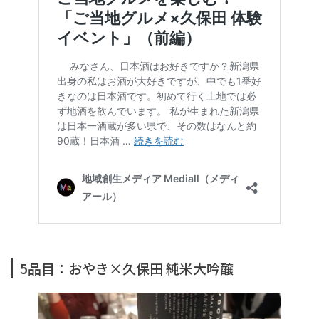
5品目：おやき×久保田 純米大吟醸