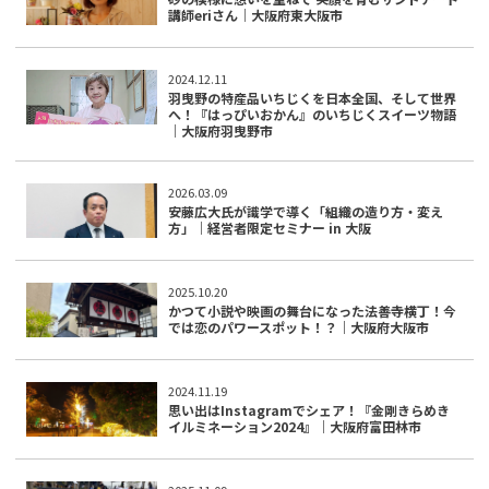
講師eriさん｜大阪府東大阪市
2024.12.11
羽曳野の特産品いちじくを日本全国、そして世界
へ！『はっぴいおかん』のいちじくスイーツ物語
｜大阪府羽曳野市
2026.03.09
安藤広大氏が識学で導く「組織の造り方・変え
方」｜経営者限定セミナー in 大阪
2025.10.20
かつて小説や映画の舞台になった法善寺横丁！今
では恋のパワースポット！？｜大阪府大阪市
2024.11.19
思い出はInstagramでシェア！『金剛きらめき
イルミネーション2024』｜大阪府富田林市