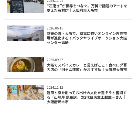
2025.11.09
“石磨き”が世界をつなぐ。万博で話題のアートを
支えた石材店｜大阪府東大阪市
2026.06.16
商売の町・大阪で、家電に強いオンライン古物市
場が進化する！バッタヤライブオークション大阪
センター始動
2025.09.27
大阪でスパイスカレーと言えばここ！食べログ百
名店の「旧ヤム鐵道」がおすすめ｜大阪府大阪市
2024.11.12
鰹節と身を削ってお出汁の文化を遺そうと奮闘す
る「山崎屋 昆布店」の2代目店主土肥誠一さん｜
大阪府茨木市