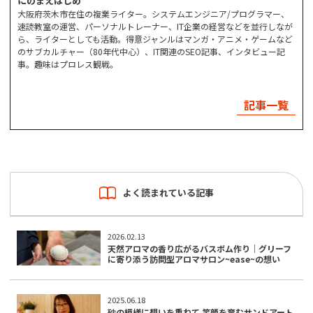
にのまえはじめ
大阪府茨木市在住の複業ライター。システムエンジニア/プログラマー、
速読教室の運営、パーソナルトレーナー、IT企業の経営などを並行しなが
ら、ライターとしても活動。得意ジャンルはマンガ・アニメ・ゲームなど
のサブカルチャー（80年代中心）、IT関連のSEO記事、インタビュー記
事。趣味はプロレス観戦。
記事一覧
よく読まれている記事
2026.02.13
天然アロマの香り広がるバスボム作り｜グリーフ
に寄り添う訪問型アロマサロン~ease~の想い
2025.06.18
砂の模様に想いを重ねて 笑顔を育むサンドアート