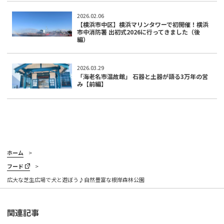
2026.02.06
【横浜市中区】横浜マリンタワーで初開催！横浜
市中消防署 出初式2026に行ってきました（後
編）
2026.03.29
「海老名市温故館」 石器と土器が語る3万年の営
み【前編】
ホーム
フード
広大な芝生広場で犬と遊ぼう♪自然豊富な根岸森林公園
関連記事