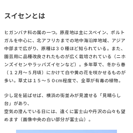
スイセンとは
ヒガンバナ科の属の一つ。原産地は主にスペイン、ポルト
ガルを中心に、北アフリカまでの地中海沿岸地域、アジア
中部まで広がり、原種は３０種ほど知られている。また、
園芸用に品種改良されたものが広く栽培されている（ニホ
ンズイセンやラッパズイセンなど）。多年草で、冬から春
（１２月～５月頃）にかけて白や黄の花を咲かせるものが
多い。草丈は１５～５０cm程度で、全草が有毒の植物。
少し足を延ばせば、横浜の街並みが見渡せる「見晴らし
台」があり、
空気の澄んでいる日には、遠くに富士山や丹沢の山々も望
めます（画像中央の白い部分が富士山）。