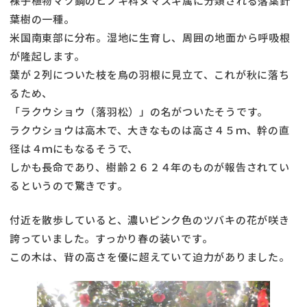
裸子植物マツ鋼のヒノキ科ヌマスギ属に分類される落葉針
葉樹の一種。
米国南東部に分布。湿地に生育し、周囲の地面から呼吸根
が隆起します。
葉が２列についた枝を鳥の羽根に見立て、これが秋に落ち
るため、
「ラクウショウ（落羽松）」の名がついたそうです。
ラクウショウは高木で、大きなものは高さ４５ｍ、幹の直
径は４ｍにもなるそうで、
しかも長命であり、樹齢２６２４年のものが報告されてい
るというので驚きです。
付近を散歩していると、濃いピンク色のツバキの花が咲き
誇っていました。すっかり春の装いです。
この木は、背の高さを優に超えていて迫力がありました。