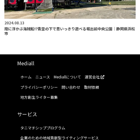
2024.08.13
陸に浮かぶ海賊船!?青空の下で思いっきり遊べる堀出前中央公園｜静岡県浜松
市
Mediall
ホーム
ニュース
Mediallについて
運営会社
プライバシーポリシー
問い合わせ
取材依頼
地方創生ライター募集
サービス
タニマチシッププログラム
企業のための地域貢献型ライティングサービス