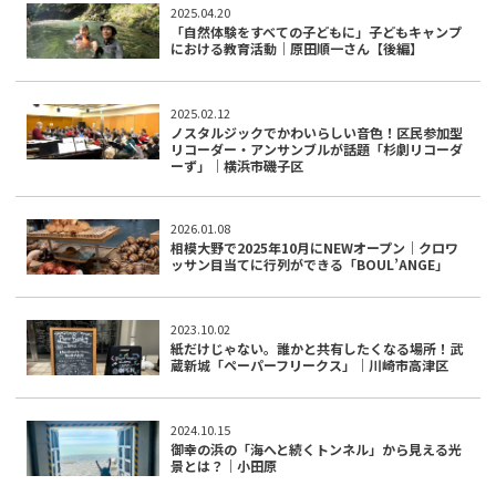
2025.04.20
「自然体験をすべての子どもに」子どもキャンプ
における教育活動｜原田順一さん【後編】
2025.02.12
ノスタルジックでかわいらしい音色！区民参加型
リコーダー・アンサンブルが話題「杉劇リコーダ
ーず」｜横浜市磯子区
2026.01.08
相模大野で2025年10月にNEWオープン｜クロワ
ッサン目当てに行列ができる「BOUL’ANGE」
2023.10.02
紙だけじゃない。誰かと共有したくなる場所！武
蔵新城「ペーパーフリークス」｜川崎市高津区
2024.10.15
御幸の浜の「海へと続くトンネル」から見える光
景とは？｜小田原