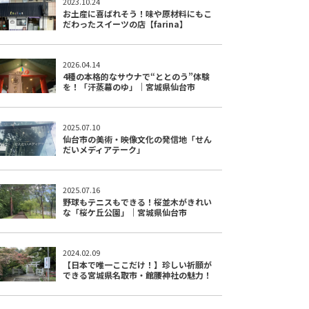
2023.10.24
お土産に喜ばれそう！味や原材料にもこ
だわったスイーツの店【farina】
2026.04.14
4種の本格的なサウナで“ととのう”体験
を！「汗蒸幕のゆ」｜宮城県仙台市
2025.07.10
仙台市の美術・映像文化の発信地「せん
だいメディアテーク」
2025.07.16
野球もテニスもできる！桜並木がきれい
な「桜ケ丘公園」｜宮城県仙台市
2024.02.09
【日本で唯一ここだけ！】珍しい祈願が
できる宮城県名取市・館腰神社の魅力！