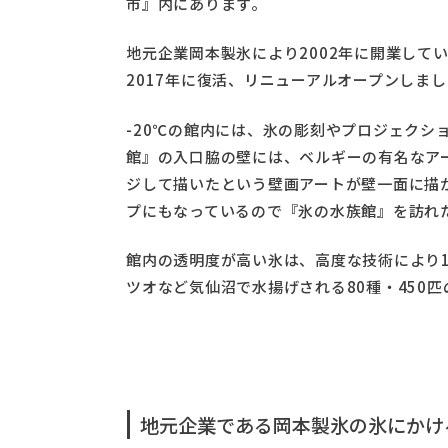
市』内にあります。
地元企業岡本製氷により2002年に開業して
2017年に復活、リニューアルオープンしま
-20℃の館内には、氷の彫刻やプロジェクシ
館』の入口脇の壁には、ベルギーの有名なアー
ジして描いたという壁画アートが壁一面に描
プにもなっているので『氷の水族館』を訪れ
館内の透明度が高い氷は、高度な技術により
ツオなど気仙沼で水揚げされる80種・450
地元企業である岡本製氷の氷にかけ