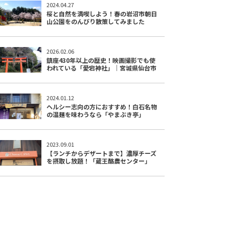
2024.04.27
桜と自然を満喫しよう！春の岩沼市朝日
山公園をのんびり散策してみました
2026.02.06
鎮座430年以上の歴史！映画撮影でも使
われている「愛宕神社」｜宮城県仙台市
2024.01.12
ヘルシー志向の方におすすめ！白石名物
の温麺を味わうなら「やまぶき亭」
2023.09.01
【ランチからデザートまで】濃厚チーズ
を摂取し放題！「蔵王酪農センター」