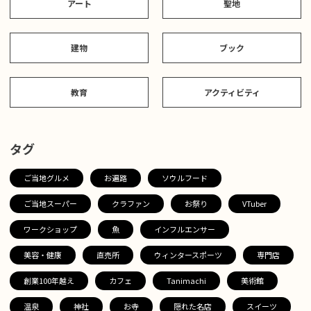
アート
聖地
建物
ブック
教育
アクティビティ
タグ
ご当地グルメ
お遍路
ソウルフード
ご当地スーパー
クラファン
お祭り
VTuber
ワークショップ
魚
インフルエンサー
美容・健康
直売所
ウィンタースポーツ
専門店
創業100年越え
カフェ
Tanimachi
美術館
温泉
神社
お寺
隠れた名店
スイーツ