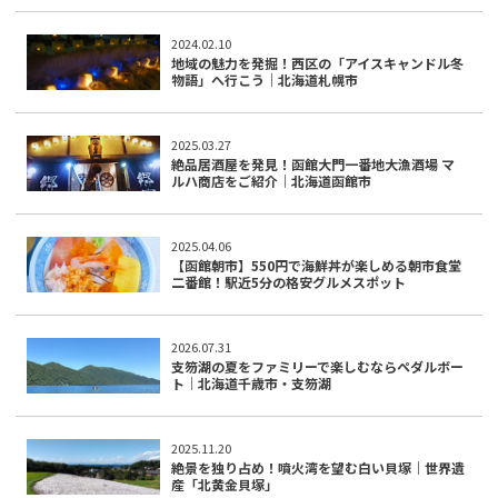
2024.02.10
地域の魅力を発掘！西区の「アイスキャンドル冬
物語」へ行こう｜北海道札幌市
2025.03.27
絶品居酒屋を発見！函館大門一番地大漁酒場 マ
ルハ商店をご紹介｜北海道函館市
2025.04.06
【函館朝市】550円で海鮮丼が楽しめる朝市食堂
二番館！駅近5分の格安グルメスポット
2026.07.31
支笏湖の夏をファミリーで楽しむならペダルボー
ト｜北海道千歳市・支笏湖
2025.11.20
絶景を独り占め！噴火湾を望む白い貝塚｜世界遺
産「北黄金貝塚」