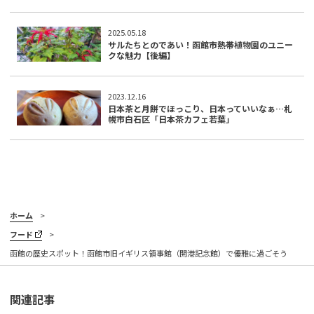
2025.05.18
サルたちとのであい！函館市熱帯植物園のユニー
クな魅力【後編】
2023.12.16
日本茶と月餅でほっこり、日本っていいなぁ…札
幌市白石区「日本茶カフェ若葉」
ホーム
フード
函館の歴史スポット！函館市旧イギリス領事館（開港記念館）で優雅に過ごそう
関連記事