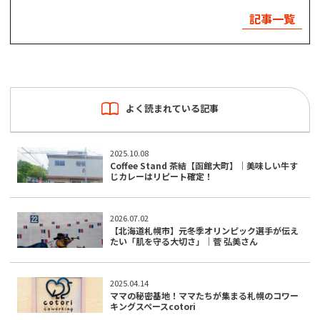
記事一覧
よく読まれている記事
2025.10.08
Coffee Stand 茶結【函館大町】｜美味しい牛す
じカレーはリピート確定！
2026.07.02
【北海道札幌市】元冬季オリンピック選手が伝え
たい「肌を守る大切さ」｜菅 弘美さん
2025.04.14
ママの秘密基地！ママたちが集まる札幌のコワー
キングスペースcotori