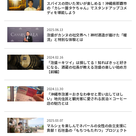
スパイスの効いた笑いが楽しめる！沖縄県那覇市
の「カレー屋タケちゃん」でスタンドアップコメ
ディを堪能しよう
2025.06.13
泡盛がカンヌの社交界へ！神村酒造が届けた「暖
流」と特別な体験とは
2024.02.16
「泡盛＝キツイ」は損してる！知ればきっと好き
になる、酒蔵の社長が教える泡盛の楽しい始め方
【前編】
2024.11.30
「沖縄市泡瀬＝おきなわ幸せと思い出してほし
い」地元住民と観光客に愛される民泊×コーヒー
店の魅力とは
2025.03.07
マルシェを楽しんでネパールの女性の自立支援に
貢献！石垣島の「もちつもたれつ」プロジェクト