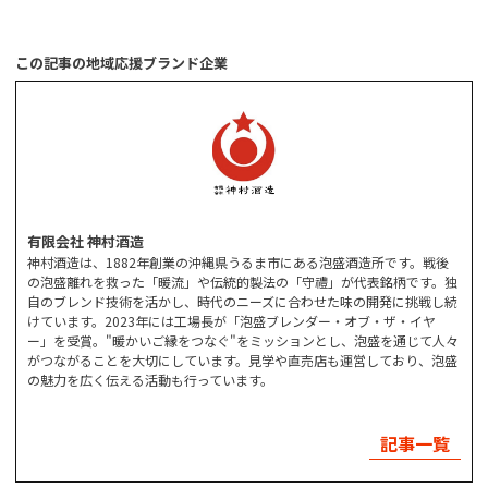
この記事の地域応援ブランド企業
有限会社 神村酒造
神村酒造は、1882年創業の沖縄県うるま市にある泡盛酒造所です。戦後
の泡盛離れを救った「暖流」や伝統的製法の「守禮」が代表銘柄です。独
自のブレンド技術を活かし、時代のニーズに合わせた味の開発に挑戦し続
けています。2023年には工場長が「泡盛ブレンダー・オブ・ザ・イヤ
ー」を受賞。"暖かいご縁をつなぐ"をミッションとし、泡盛を通じて人々
がつながることを大切にしています。見学や直売店も運営しており、泡盛
の魅力を広く伝える活動も行っています。
記事一覧