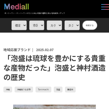
オンリーワン・ナンバーワンがそこにある 応援の循環を作る 地域創生メディア
検索する
地域応援ブランド |
2025.02.07
「泡盛は琉球を豊かにする貴重
な産物だった」泡盛と神村酒造
の歴史
沖縄
沖縄県うるま市
Tanimachi
泡盛
醸造所