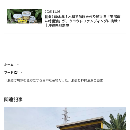
2025.11.05
創業160余年！木桶で味噌を作り続ける「玉那覇
味噌醤油」が、クラウドファンディングに挑戦！
｜沖縄県那覇市
ホーム
フード
「泡盛は琉球を豊かにする貴重な産物だった」泡盛と神村酒造の歴史
関連記事