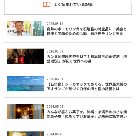
よく読まれている記事
2025.03.14
奇跡の木・モリンガを石垣島の特産品に！美容と
健康と笑顔のための活動｜石垣島モリンガ王国
2026.01.09
カンヌ国際映画祭を魅了！日本最古の蒸留酒「泡
盛 暖流」が拓く世界への道
2026.06.01
【石垣島】シーカヤックでめぐる、世界最大級の
アオサンゴが息づく白保の海と島の記憶とは
2024.05.06
みんなが喜ぶお菓子を。沖縄・糸満市の小さな焼
き菓子屋「ぬちぐすいお菓子」が未来に託す思い
2024.04.26