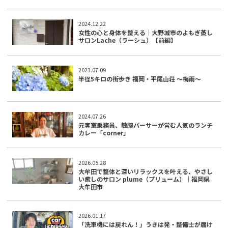
2024.12.22
女性の心と身体を整える｜大野城市のよもぎ蒸し
サロンLache（ラーシュ）【前編】
2023.07.09
半径5キロの街歩き 福岡・平尾山荘 〜梅雨〜
2024.07.26
元客室乗務員、敏腕パーサーが営む人気のランチ
カレー「corner」
2026.05.28
大牟田で整体と深いリラックスを叶える、やさし
い癒しのサロン plume（プリューム）｜福岡県
大牟田市
2026.01.17
「洗車機には戻れん！」うきは発・整備士が届け