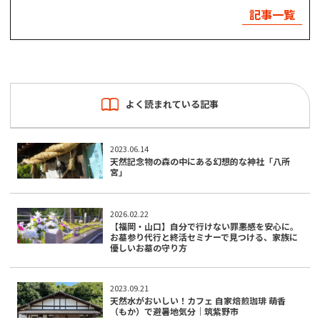
記事一覧
よく読まれている記事
2023.06.14
天然記念物の森の中にある幻想的な神社「八所
宮」
2026.02.22
【福岡・山口】自分で行けない罪悪感を安心に。
お墓参り代行と終活セミナーで見つける、家族に
優しいお墓の守り方
2023.09.21
天然水がおいしい！カフェ 自家焙煎珈琲 萌香
（もか）で避暑地気分｜筑紫野市