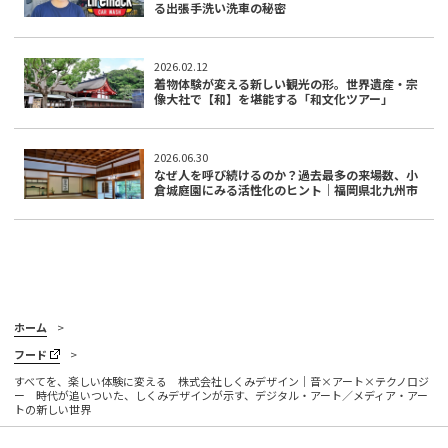
る出張手洗い洗車の秘密
2026.02.12
着物体験が変える新しい観光の形。世界遺産・宗
像大社で【和】を堪能する「和文化ツアー」
2026.06.30
なぜ人を呼び続けるのか？過去最多の来場数、小
倉城庭園にみる活性化のヒント｜福岡県北九州市
ホーム
フード
すべてを、楽しい体験に変える 株式会社しくみデザイン｜音×アート×テクノロジ
ー 時代が追いついた、しくみデザインが示す、デジタル・アート／メディア・アー
トの新しい世界