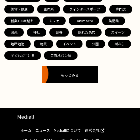
美容・健康
直売所
ウィンタースポーツ
専門店
創業100年越え
カフェ
Tanimachi
美術館
温泉
神社
お寺
隠れた名店
スイーツ
地産地消
絶景
イベント
公園
街ぶら
子どもと行ける
ご当地パン屋
もっとみる
Mediall
ホーム
ニュース
Mediallについて
運営会社