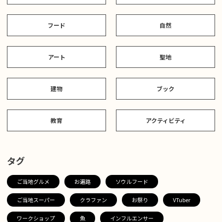
フード
自然
アート
聖地
建物
ブック
教育
アクティビティ
タグ
ご当地グルメ
お遍路
ソウルフード
ご当地スーパー
クラファン
お祭り
VTuber
ワークショップ
魚
インフルエンサー