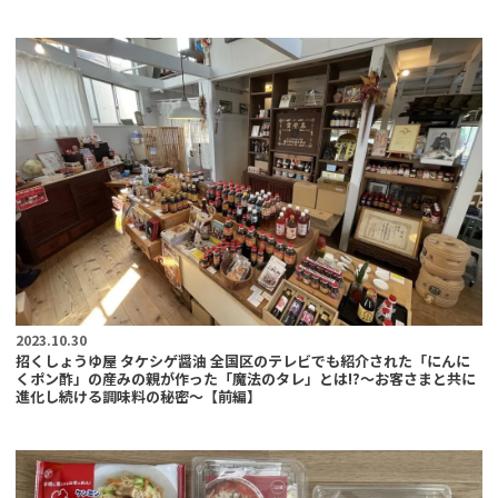
2023.10.30
招くしょうゆ屋 タケシゲ醤油 全国区のテレビでも紹介された「にんに
くポン酢」の産みの親が作った「魔法のタレ」とは!?〜お客さまと共に
進化し続ける調味料の秘密〜【前編】