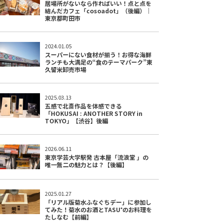
居場所がないなら作ればいい！点と点を
結んだカフェ「cosoadot」（後編）｜
東京都町田市
2024.01.05
スーパーにない食材が揃う！お得な海鮮
ランチも大満足の“食のテーマパーク”東
久留米卸売市場
2025.03.13
五感で北斎作品を体感できる
「HOKUSAI : ANOTHER STORY in
TOKYO」【渋谷】後編
2026.06.11
東京学芸大学駅発 古本屋「流浪堂 」の
唯一無二の魅力とは？【後編】
2025.01.27
「リアル版菊水ふなぐちデー」に参加し
てみた！菊水のお酒とTASU⁺のお料理を
たしなむ【前編】