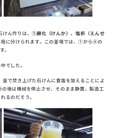
石けん作りは、
①鹸化（けんか）、塩析（えんせ
工程に分けられます。この釜場では、①から④の
す。
最中でした。
。釜で焚き上げた石けんに食塩を加えることによ
析の後は機械を停止させ、そのまま静置。製造工
られるのだそう。