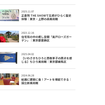
2025.11.07
正倉院 THE SHOWで五感がひらく歴史
体験｜東京・上野の森美術館
2023.12.16
住宅街の中の癒し空間「奥戸ローズガー
デン」｜東京都葛飾区
2025.04.02
【いわさきちひろと西巻茅子の原点を感
じる】ちひろ美術館｜東京都練馬区
2024.06.28
絵画に建築に食！アートを堪能できる｜
国立新美術館