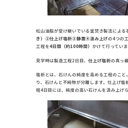
松山油脂が受け継いでいる釜焚き製法による
き）②仕上げ塩析③静置④汲み上げ
の4つの
工程を
4日間（約100時間）
かけて行っていま
見学時は製造工程2日目、
仕上げ塩析
の真っ
塩析とは、石けんの純度を高める工程のこと
り、石けんと不純物が分離します。仕上げ塩
程4日目には、純度の高い石けんを汲み上げ