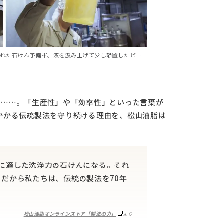
われた石けん予備軍。液を汲み上げて少し静置したビー
は……。「生産性」や「効率性」といった言葉が
かかる伝統製法を守り続ける理由を、松山油脂は
肌に適した洗浄力の石けんになる。それ
だから私たちは、伝統の製法を70年
松山油脂オンラインストア「製法の力」
より