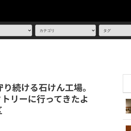
守り続ける石けん工場。
クトリーに行ってきたよ
区