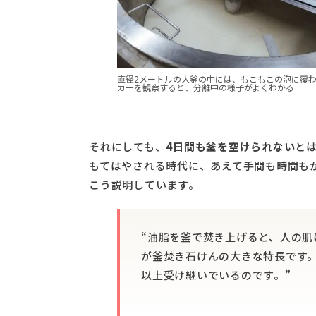
直径2メートルの大釜の中には、もこもこの泡に覆
カーを観察すると、分離中の様子がよくわかる
それにしても、
4日間も釜を空けられない
と
もてはやされる時代に、あえて手間も時間も
こう説明しています。
“油脂を釜で焚き上げると、人の
が釜焚き石けんの大きな特長です。
以上受け継いでいるのです。”