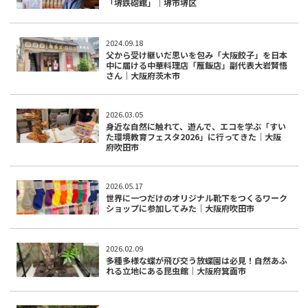
「堺鉄砲館」｜堺市堺区
2024.09.18
父から受け継いだ思いを包み「大阪餃子」を日本
中に届ける中華料理店「雁飯店」副代表大岩賢悟
さん｜大阪府茨木市
2026.03.05
身近な自然に触れて、遊んで、エコを学ぶ「すい
た環境教育フェスタ2026」に行ってきた｜大阪
府吹田市
2026.05.17
世界に一つだけのオリジナル靴下をつくるワーク
ショップに参加してみた｜大阪府吹田市
2026.02.09
多種多様な蝶が飛び交う放蝶園は必見！自然あふ
れる立地にある昆虫館｜大阪府箕面市