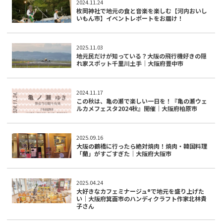
2024.11.24
枚岡神社で地元の食と音楽を楽しむ【河内おいし
いもん市】イベントレポートをお届け！
2025.11.03
地元民だけが知っている？大阪の飛行機好きの隠
れ家スポット千里川土手｜大阪府豊中市
2024.11.17
この秋は、亀の瀬で楽しい一日を！『亀の瀬ウェ
ルカメフェスタ2024秋』開催｜大阪府柏原市
2025.09.16
大阪の鶴橋に行ったら絶対焼肉！焼肉・韓国料理
「蘭」がすごすぎた｜大阪府大阪市
2025.04.24
大好きなカフェミナージュ®︎で地元を盛り上げた
い｜大阪府箕面市のハンディクラフト作家北林貴
子さん