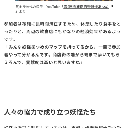
賞金授与式の様子 – YouTube「
第4回布施商店街妖怪あつめ
」より
参加者は布施に長時間滞在するため、休憩したり食事をと
ったりと、周辺の飲食店にもかなりの経済効果があるよう
です。
「
みんな妖怪あつめのマップを持ってるから、一目で参加
者やって分かるんです。商店街の端から端まで歩いてもら
えるんで、貢献度は高いと思いますね
」
人々の協力で成り立つ妖怪たち
妖怪の造形を製作しているのは、京都・嵯峨美術大学の学