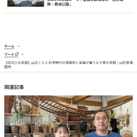
跡・霞城公園」
ホーム
フード
【庄内ひな街道】山王くらぶ 料亭時代の雰囲気と傘福が織りなす夢の空間｜山形県酒
田市
関連記事