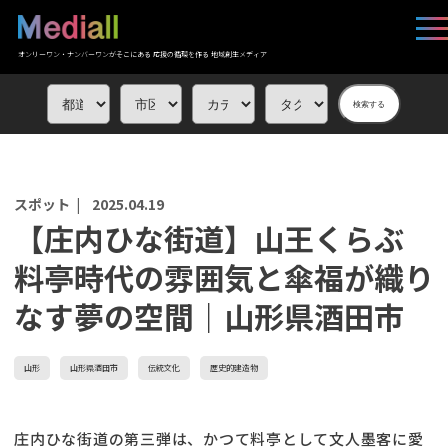
オンリーワン・ナンバーワンがそこにある 応援の循環を作る 地域創生メディア
検索する
スポット |
2025.04.19
【庄内ひな街道】山王くらぶ
料亭時代の雰囲気と傘福が織り
なす夢の空間｜山形県酒田市
山形
山形県酒田市
伝統文化
歴史的建造物
庄内ひな街道の第三弾は、かつて料亭として文人墨客に愛