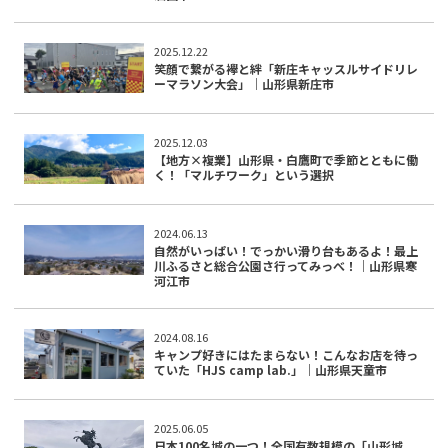
2025.12.22
笑顔で繋がる襷と絆「新庄キャッスルサイドリレ
ーマラソン大会」｜山形県新庄市
2025.12.03
【地方×複業】山形県・白鷹町で季節とともに働
く！「マルチワーク」という選択
2024.06.13
自然がいっぱい！でっかい滑り台もあるよ！最上
川ふるさと総合公園さ行ってみっべ！｜山形県寒
河江市
2024.08.16
キャンプ好きにはたまらない！こんなお店を待っ
ていた「HJS camp lab.」｜山形県天童市
2025.06.05
日本100名城の一つ！全国有数規模の「山形城