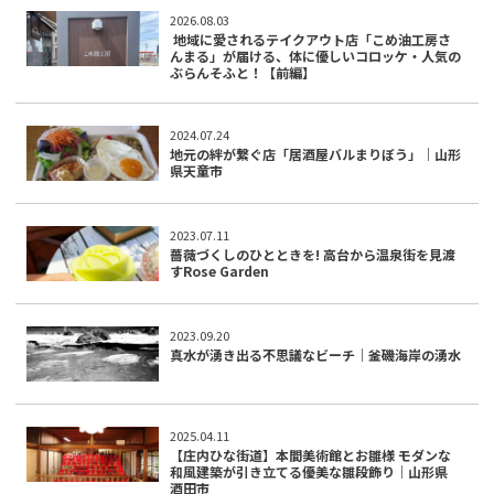
2026.08.03
地域に愛されるテイクアウト店「こめ油工房さ
んまる」が届ける、体に優しいコロッケ・人気の
ぶらんそふと！【前編】
2024.07.24
地元の絆が繋ぐ店「居酒屋バルまりぼう」｜山形
県天童市
2023.07.11
薔薇づくしのひとときを! 高台から温泉街を見渡
すRose Garden
2023.09.20
真水が湧き出る不思議なビーチ｜釜磯海岸の湧水
2025.04.11
【庄内ひな街道】本間美術館とお雛様 モダンな
和風建築が引き立てる優美な雛段飾り｜山形県
酒田市