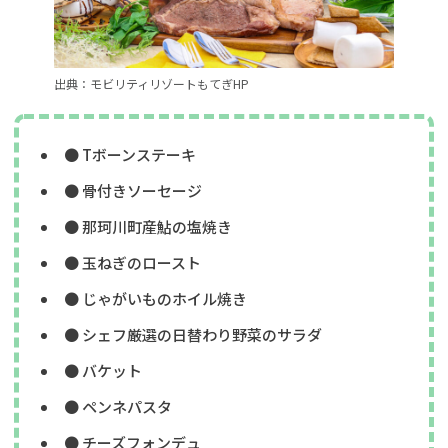
出典：モビリティリゾートもてぎHP
● Tボーンステーキ
● 骨付きソーセージ
● 那珂川町産鮎の塩焼き
● 玉ねぎのロースト
● じゃがいものホイル焼き
● シェフ厳選の日替わり野菜のサラダ
● バケット
● ペンネパスタ
● チーズフォンデュ