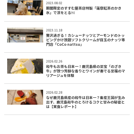
2023.08.02
期間限定のすすむ屋茶店特製「薩摩紅茶のかき
氷」で涼をとる￼
2023.11.18
贅沢過ぎる！カシューナッツとアーモンドのトッ
ピングかけ放題ソフトクリームが目玉のナッツ専
門店「CoCo nattsu」
2026.02.26
和牛もお茶も日本一！鹿児島県の至宝「のざき
牛」が放つ芳醇な香りとワインが奏でる至福のマ
リアージュを体験
2026.02.28
なぜ鹿児島県産の和牛は日本一？畜産王国が生み
出す、鹿児島和牛のとろけるコクと甘みの秘密と
は【実食レポート】