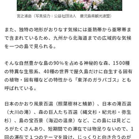
宮之浦岳（写真協力：公益社団法人 鹿児島県観光連盟）
また、独特の地形がおりなす気候には亜熱帯から亜寒帯ま
で含まれているため、九州から北海道までの広域的な気候
を一つの島で見られる。
そんな自然豊かな島の90％を占める神秘的な森、1500種
の特異な生態系、40種の世界で屋久島だけに自生する固有
の植物・固有種などの特性から「東洋のガラパゴス」とも
呼ばれている。
日本のかおり風景百選（照葉樹林と鯖節）、日本の滝百選
（大川の滝）、森の巨人たち百選（縄文杉・紀元杉・弥生
杉）、島の宝百景（海辺の温泉）など、この島には見どこ
ろがたくさんあり、短期間での滞在では物足りないので、1
回の滞在で１つのテーマを設け、じっくりと向き合うのが