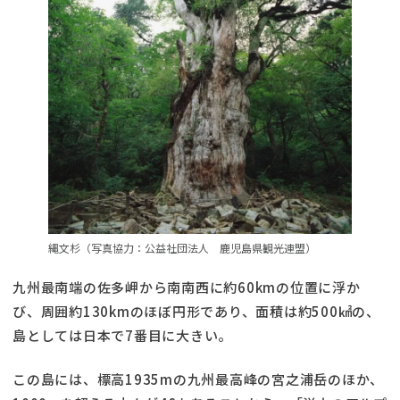
縄文杉（写真協力：公益社団法人 鹿児島県観光連盟）
九州最南端の佐多岬から南南西に約60kmの位置に浮か
び、周囲約130kmのほぼ円形であり、面積は約500㎢の、
島としては日本で7番目に大きい。
この島には、標高1935mの九州最高峰の宮之浦岳のほか、