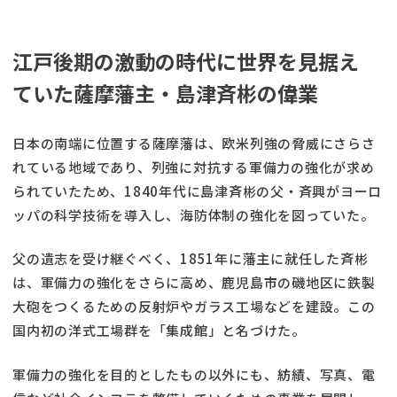
江戸後期の激動の時代に世界を見据え
ていた薩摩藩主・島津斉彬の偉業
日本の南端に位置する薩摩藩は、欧米列強の脅威にさらさ
れている地域であり、列強に対抗する軍備力の強化が求め
られていたため、1840年代に島津斉彬の父・斉興がヨーロ
ッパの科学技術を導入し、海防体制の強化を図っていた。
父の遺志を受け継ぐべく、1851年に藩主に就任した斉彬
は、軍備力の強化をさらに高め、鹿児島市の磯地区に鉄製
大砲をつくるための反射炉やガラス工場などを建設。この
国内初の洋式工場群を「集成館」と名づけた。
軍備力の強化を目的としたもの以外にも、紡績、写真、電