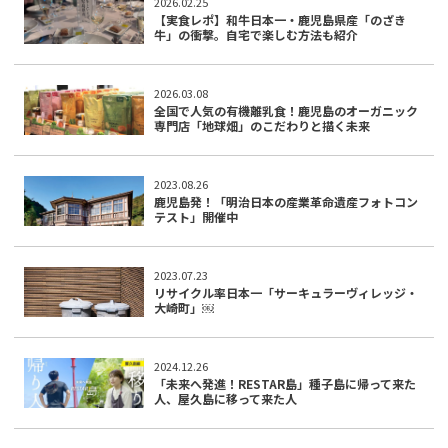
2026.02.25
【実食レポ】和牛日本一・鹿児島県産「のざき
牛」の衝撃。自宅で楽しむ方法も紹介
2026.03.08
全国で人気の有機離乳食！鹿児島のオーガニック
専門店「地球畑」のこだわりと描く未来
2023.08.26
鹿児島発！「明治日本の産業革命遺産フォトコン
テスト」開催中
2023.07.23
リサイクル率日本一「サーキュラーヴィレッジ・
大崎町」￼
2024.12.26
「未来へ発進！RESTAR島」種子島に帰って来た
人、屋久島に移って来た人