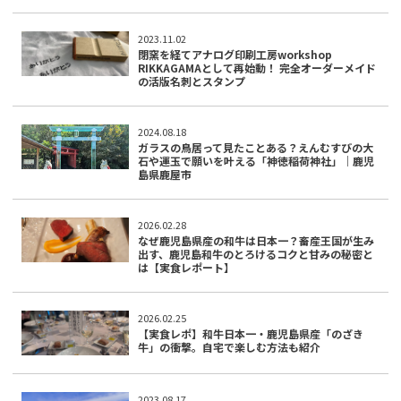
2023.11.02
閉窯を経てアナログ印刷工房workshop
RIKKAGAMAとして再始動！ 完全オーダーメイド
の活版名刺とスタンプ
2024.08.18
ガラスの鳥居って見たことある？えんむすびの大
石や運玉で願いを叶える「神徳稲荷神社」｜鹿児
島県鹿屋市
2026.02.28
なぜ鹿児島県産の和牛は日本一？畜産王国が生み
出す、鹿児島和牛のとろけるコクと甘みの秘密と
は【実食レポート】
2026.02.25
【実食レポ】和牛日本一・鹿児島県産「のざき
牛」の衝撃。自宅で楽しむ方法も紹介
2023.08.17