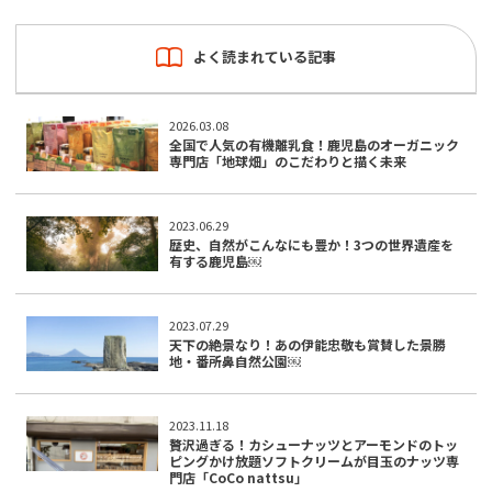
よく読まれている記事
2026.03.08
全国で人気の有機離乳食！鹿児島のオーガニック
専門店「地球畑」のこだわりと描く未来
2023.06.29
歴史、自然がこんなにも豊か！3つの世界遺産を
有する鹿児島￼
2023.07.29
天下の絶景なり！あの伊能忠敬も賞賛した景勝
地・番所鼻自然公園￼
2023.11.18
贅沢過ぎる！カシューナッツとアーモンドのトッ
ピングかけ放題ソフトクリームが目玉のナッツ専
門店「CoCo nattsu」