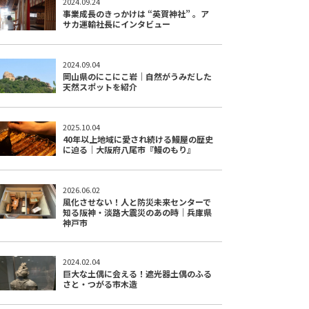
2024.09.24
事業成長のきっかけは “英賀神社” 。ア
サカ運輸社長にインタビュー
2024.09.04
岡山県のにこにこ岩｜自然がうみだした
天然スポットを紹介
2025.10.04
40年以上地域に愛され続ける鰻屋の歴史
に迫る｜大阪府八尾市『鰻のもり』
2026.06.02
風化させない！人と防災未来センターで
知る阪神・淡路大震災のあの時｜兵庫県
神戸市
2024.02.04
巨大な土偶に会える！遮光器土偶のふる
さと・つがる市木造