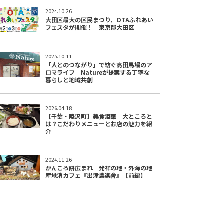
2024.10.26
大田区最大の区民まつり、OTAふれあい
フェスタが開催！｜東京都大田区
2025.10.11
「人とのつながり」で紡ぐ高田馬場のア
ロマライフ｜Natureが提案する丁寧な
暮らしと地域共創
2026.04.18
【千葉・睦沢町】美食酒華 大ところと
は？こだわりメニューとお店の魅力を紹
介
2024.11.26
かんころ餅広まれ｜発祥の地・外海の地
産地消カフェ『出津農楽舎』【前編】