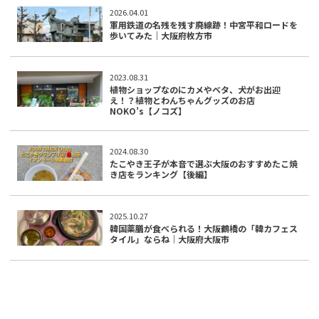
2026.04.01
軍用鉄道の名残を残す廃線跡！中宮平和ロードを
歩いてみた｜大阪府枚方市
2023.08.31
植物ショップなのにカメやベタ、犬がお出迎
え！？植物とわんちゃんグッズのお店
NOKO’s【ノコズ】
2024.08.30
たこやき王子が本音で選ぶ大阪のおすすめたこ焼
き店をランキング【後編】
2025.10.27
韓国薬膳が食べられる！大阪鶴橋の「韓カフェス
タイル」ならね｜大阪府大阪市