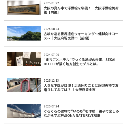
2025.01.22
大阪の真ん中で浮世絵を堪能！｜大阪浮世絵美術
館【前編】
2024.08.23
古墳を巡る世界遺産ウォーキング～健脚向けコー
ス～｜大阪府羽曳野市【前編】
2024.07.09
“まちごとホテル”でつくる地域の未来。SEKAI
HOTELが描く地方創生モデルとは。
2025.12.13
大きな下駄が目印！足の困りごとは服部天神でお
詣りしてみては？ ｜大阪府豊中市
2025.07.24
ぐるぐるの建物で“いのち”を体験！親子で楽しみ
ながら学ぶPASONA NATUREVERSE