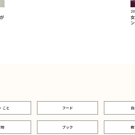
20
が
女
ン
・こと
フード
自
建物
ブック
教