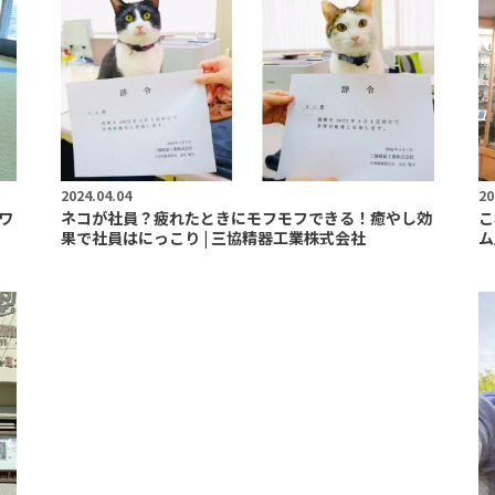
2024.04.04
20
ワ
ネコが社員？疲れたときにモフモフできる！癒やし効
こ
果で社員はにっこり | 三協精器工業株式会社
ム