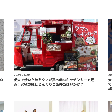
2024.07.29
20
店
炭火で焼いた鮭をクマが真っ赤なキッチンカーで販
大
売！究極の鮭とどんぐりご飯弁当はいかが？
て
編