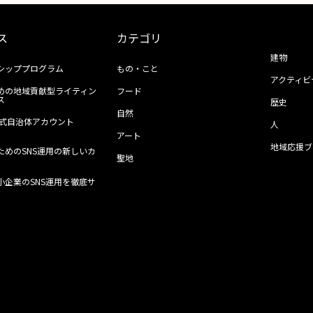
ス
カテゴリ
建物
シッププログラム
もの・こと
アクティビ
めの地域貢献型ライティン
フード
ス
歴史
自然
ll公式自治体アカウント
人
アート
地域応援ブ
ためのSNS運用の新しいカ
聖地
小企業のSNS運用を徹底サ