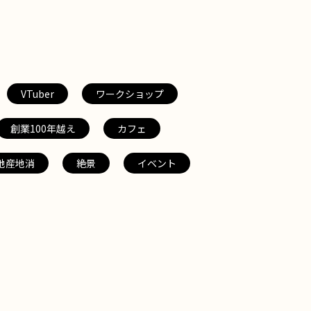
VTuber
ワークショップ
創業100年越え
カフェ
地産地消
絶景
イベント