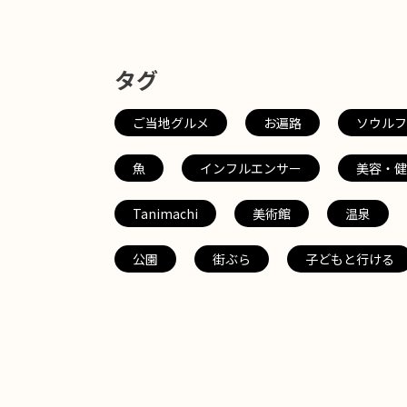
タグ
ご当地グルメ
お遍路
ソウルフ
魚
インフルエンサー
美容・健
Tanimachi
美術館
温泉
公園
街ぶら
子どもと行ける