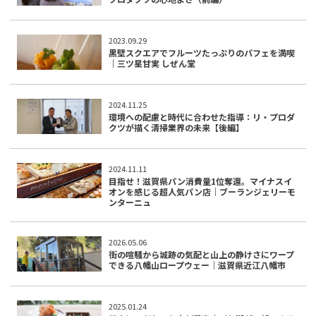
2023.09.29
黒壁スクエアでフルーツたっぷりのパフェを満喫
｜三ツ星甘実 しぜん堂
2024.11.25
環境への配慮と時代に合わせた指導：リ・プロダ
クツが描く清掃業界の未来【後編】
2024.11.11
目指せ！滋賀県パン消費量1位奪還。マイナスイ
オンを感じる超人気パン店｜ブーランジェリーモ
ンターニュ
2026.05.06
街の喧騒から城跡の気配と山上の静けさにワープ
できる八幡山ロープウェー｜滋賀県近江八幡市
2025.01.24