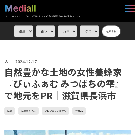
オンリーワン・ナンバーワンがそこにある 応援の循環を作る 地域創生メディア
検索する
人 |
2024.12.17
自然豊かな土地の女性養蜂家
『びぃふぁむ みつばちの雫』
で地元をPR｜滋賀県長浜市
滋賀
滋賀県長浜市
プロフェッショナル
特産品