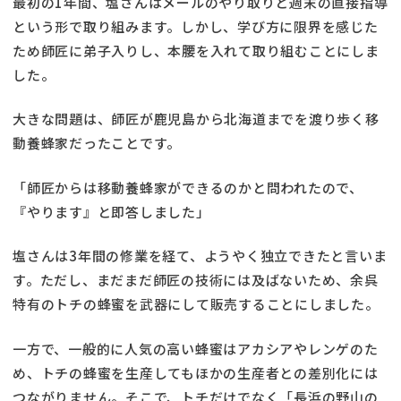
最初の1年間、塩さんはメールのやり取りと週末の直接指導
という形で取り組みます。しかし、学び方に限界を感じた
ため師匠に弟子入りし、本腰を入れて取り組むことにしま
した。
大きな問題は、師匠が鹿児島から北海道までを渡り歩く移
動養蜂家だったことです。
「師匠からは移動養蜂家ができるのかと問われたので、
『やります』と即答しました」
塩さんは3年間の修業を経て、ようやく独立できたと言いま
す。ただし、まだまだ師匠の技術には及ばないため、余呉
特有のトチの蜂蜜を武器にして販売することにしました。
一方で、一般的に人気の高い蜂蜜はアカシアやレンゲのた
め、トチの蜂蜜を生産してもほかの生産者との差別化には
つながりません。そこで、トチだけでなく「長浜の野山の