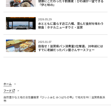
健康にこだわった十割蕎麦｜びわ湖が一望できる
『伊と咲の』
2026.05.29
水とともに暮らす近江八幡、澄んだ食材を味わう
朝食｜ホテルニューオウミ・滋賀
2025.01.07
目指せ！滋賀県パン消費量1位奪還。20年前には
すでに老舗だったパン屋さんサースフェー
ホーム
フード
自然豊かな土地の女性養蜂家『びぃふぁむ みつばちの雫』で地元をPR｜滋賀県長浜
市