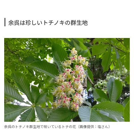
余呉は珍しいトチノキの群生地
余呉のトチノキ群生地で咲いているトチの花（画像提供：塩さん）