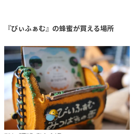
『びぃふぁむ』の蜂蜜が買える場所