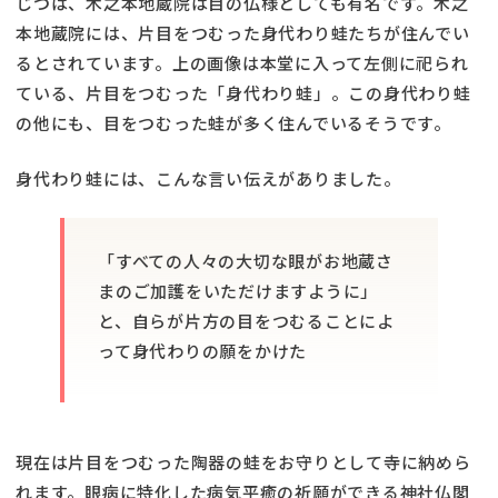
じつは、木之本地蔵院は目の仏様としても有名です。木之
本地蔵院には、片目をつむった身代わり蛙たちが住んでい
るとされています。上の画像は本堂に入って左側に祀られ
ている、片目をつむった「身代わり蛙」。この身代わり蛙
の他にも、目をつむった蛙が多く住んでいるそうです。
身代わり蛙には、こんな言い伝えがありました。
「すべての人々の大切な眼がお地蔵さ
まのご加護をいただけますように」
と、自らが片方の目をつむることによ
って身代わりの願をかけた
現在は片目をつむった陶器の蛙をお守りとして寺に納めら
れます。眼病に特化した病気平癒の祈願ができる神社仏閣