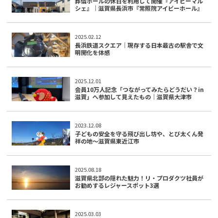
葬儀ホールの休日を利用して開催『アイビーマル
シェ』｜滋賀県長浜市『常照院アイビーホール』
2025.02.12
長浜鉄道スクエア｜現存する日本最古の駅舎で文
明開化を体感
2025.12.01
会員10万人記念「つながってみたらどうだい？in
滋賀」へ参加して見えたもの｜滋賀県大津市
2023.12.08
子どもの安全を守る飛び出し坊や、とび太くん発
祥の地～滋賀県東近江市
2025.08.18
滋賀県北部の隠れた魅力！リ・プロダクツ社員が
お勧めするレジャースポット3選
2025.03.03