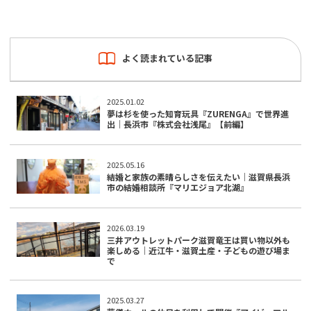
よく読まれている記事
2025.01.02
夢は杉を使った知育玩具『ZURENGA』で世界進
出｜長浜市『株式会社浅尾』【前編】
2025.05.16
結婚と家族の素晴らしさを伝えたい｜滋賀県長浜
市の結婚相談所『マリエジョア北湖』
2026.03.19
三井アウトレットパーク滋賀竜王は買い物以外も
楽しめる｜近江牛・滋賀土産・子どもの遊び場ま
で
2025.03.27