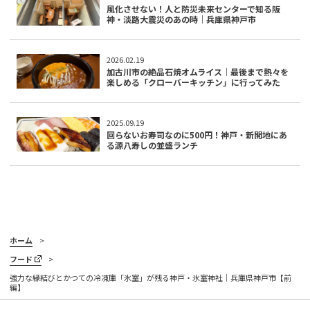
風化させない！人と防災未来センターで知る阪
神・淡路大震災のあの時｜兵庫県神戸市
2026.02.19
加古川市の絶品石焼オムライス｜最後まで熱々を
楽しめる「クローバーキッチン」に行ってみた
2025.09.19
回らないお寿司なのに500円！神戸・新開地にあ
る源八寿しの並盛ランチ
ホーム
フード
強力な縁結びとかつての冷凍庫「氷室」が残る神戸・氷室神社｜兵庫県神戸市【前
編】