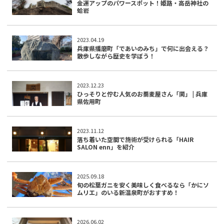
金運アップのパワースポット！姫路・高岳神社の
蛤岩
2023.04.19
兵庫県播磨町「であいのみち」で何に出会える？
散歩しながら歴史を学ぼう！
2023.12.23
ひっそりと佇む人気のお蕎麦屋さん「鬨」 | 兵庫
県佐用町
2023.11.12
落ち着いた空間で施術が受けられる「HAIR
SALON enn」を紹介
2025.09.18
旬の松葉ガニを安く美味しく食べるなら「かにソ
ムリエ」のいる新温泉町がおすすめ！
2026.06.02