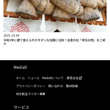
2023.10.09
令和2年に建て替えられたモダンな社殿に注目！出雲大社「埼玉分院」をご紹
介
Mediall
ホーム
ニュース
Mediallについて
運営会社
プライバシーポリシー
問い合わせ
取材依頼
地方創生ライター募集
サービス