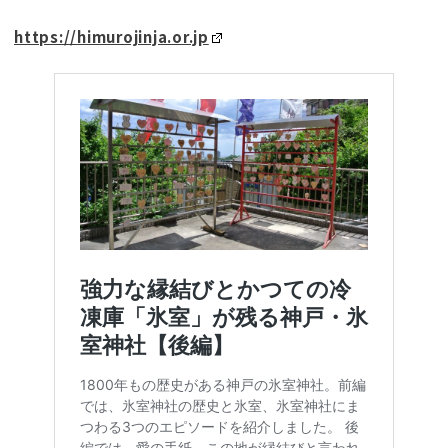
https://himurojinja.or.jp