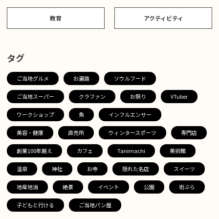
教育
アクティビティ
タグ
ご当地グルメ
お遍路
ソウルフード
ご当地スーパー
クラファン
お祭り
VTuber
ワークショップ
魚
インフルエンサー
美容・健康
直売所
ウィンタースポーツ
専門店
創業100年越え
カフェ
Tanimachi
美術館
温泉
神社
お寺
隠れた名店
スイーツ
地産地消
絶景
イベント
公園
街ぶら
子どもと行ける
ご当地パン屋