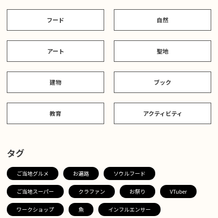
フード
自然
アート
聖地
建物
ブック
教育
アクティビティ
タグ
ご当地グルメ
お遍路
ソウルフード
ご当地スーパー
クラファン
お祭り
VTuber
ワークショップ
魚
インフルエンサー