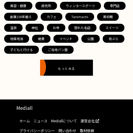
美容・健康
直売所
ウィンタースポーツ
専門店
創業100年越え
カフェ
Tanimachi
美術館
温泉
神社
お寺
隠れた名店
スイーツ
地産地消
絶景
イベント
公園
街ぶら
子どもと行ける
ご当地パン屋
もっとみる
Mediall
ホーム
ニュース
Mediallについて
運営会社
プライバシーポリシー
問い合わせ
取材依頼