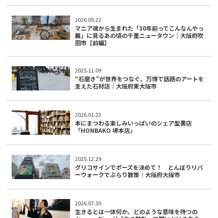
2026.05.22
マニア魂から生まれた「30年前ってこんなんやっ
展」に見るあの頃の千里ニュータウン｜大阪府吹
田市【前編】
2025.11.09
“石磨き”が世界をつなぐ。万博で話題のアートを
支えた石材店｜大阪府東大阪市
2026.01.23
本にまつわる楽しみいっぱいのシェア型書店
「HONBAKO 堺本店」
2025.12.29
グリコサインでポーズを決めて！ とんぼりリバ
ーウォークでぶらり散策｜大阪府大阪市
2026.07.30
生きるとは一体何か。どのような意味を持つの